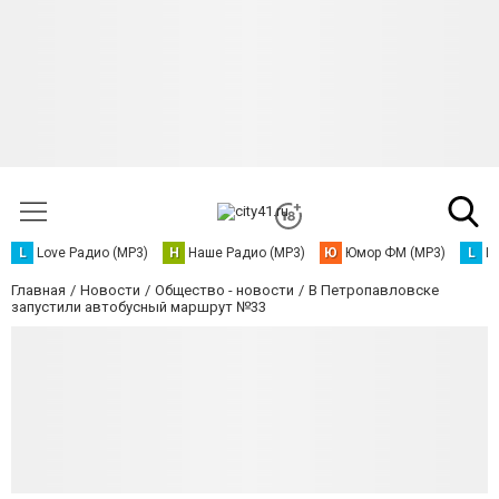
L
Love Радио (MP3)
Н
Наше Радио (MP3)
Ю
Юмор ФМ (MP3)
L
L
Главная
Новости
Общество - новости
В Петропавловске
запустили автобусный маршрут №33