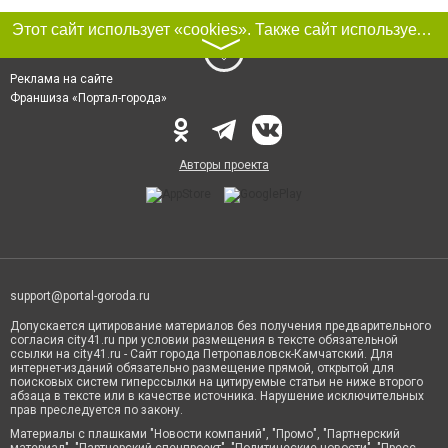
Этот сайт использует «cookies». Также сайт использует интернет-сервис для сбора технических данных касательно посетителей с целью получения маркетинговой и статистической информации. Условия обработки данных посетителей сайта см.
〉
Реклама на сайте
Франшиза «Портал-города»
Авторы проекта
support@portal-goroda.ru
Допускается цитирование материалов без получения предварительного
согласия city41.ru при условии размещения в тексте обязательной
ссылки на city41.ru - Сайт города Петропавловск-Камчатский. Для
интернет-изданий обязательно размещение прямой, открытой для
поисковых систем гиперссылки на цитируемые статьи не ниже второго
абзаца в тексте или в качестве источника. Нарушение исключительных
прав преследуется по закону.
Материалы с плашками "Новости компаний", "Промо", "Партнерский
материал", "Партнерский спецпроект", "Политические новости", "Пресс-