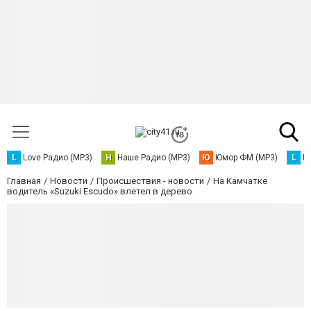
L
Love Радио (MP3)
Н
Наше Радио (MP3)
Ю
Юмор ФМ (MP3)
L
L
Главная
Новости
Происшествия - новости
На Камчатке
водитель «Suzuki Escudo» влетел в дерево