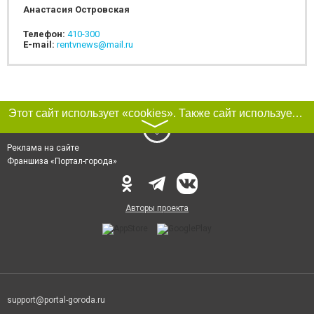
Анастасия Островская
Телефон:
410-300
E-mail:
rentvnews@mail.ru
Этот сайт использует «cookies». Также сайт использует интернет-сервис для сбора технических данных касательно посетителей с целью получения маркетинговой и статистической информации. Условия обработки данных посетителей сайта см.
〉
Реклама на сайте
Франшиза «Портал-города»
Авторы проекта
support@portal-goroda.ru