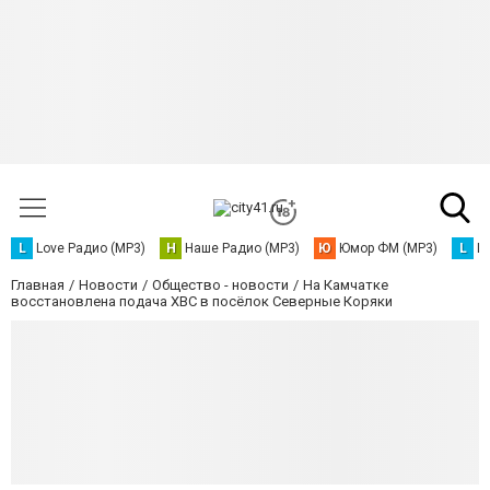
L
Love Радио (MP3)
Н
Наше Радио (MP3)
Ю
Юмор ФМ (MP3)
L
L
Главная
Новости
Общество - новости
На Камчатке
восстановлена подача ХВС в посёлок Северные Коряки