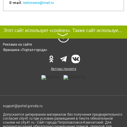
E-mail:
rentvnews@mail.ru
Этот сайт использует «cookies». Также сайт использует интернет-сервис для сбора технических данных касательно посетителей с целью получения маркетинговой и статистической информации. Условия обработки данных посетителей сайта см.
〉
Реклама на сайте
Франшиза «Портал-города»
Авторы проекта
support@portal-goroda.ru
Допускается цитирование материалов без получения предварительного
согласия city41.ru при условии размещения в тексте обязательной
ссылки на city41.ru - Сайт города Петропавловск-Камчатский. Для
интернет-изданий обязательно размещение прямой, открытой для