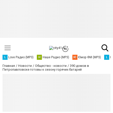
L
Love Радио (MP3)
Н
Наше Радио (MP3)
Ю
Юмор ФМ (MP3)
L
L
Главная
Новости
Общество - новости
390 домов в
Петропавловске готовы к сезону горячих батарей