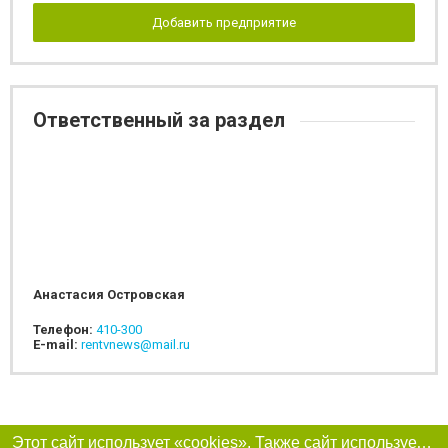
Добавить предприятие
Ответственный за раздел
Анастасия Островская
Телефон:
410-300
E-mail:
rentvnews@mail.ru
Этот сайт использует «cookies». Также сайт использует интернет-сервис для сбора технических данных касательно посетителей с целью получения маркетинговой и статистической информации. Условия обработки данных посетителей сайта см.