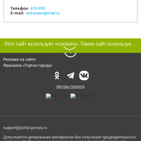
Телефон:
410-300
E-mail:
rentvnews@mail.ru
Этот сайт использует «cookies». Также сайт использует интернет-сервис для сбора технических данных касательно посетителей с целью получения маркетинговой и статистической информации. Условия обработки данных посетителей сайта см.
〉
Реклама на сайте
Франшиза «Портал-города»
Авторы проекта
support@portal-goroda.ru
Допускается цитирование материалов без получения предварительного