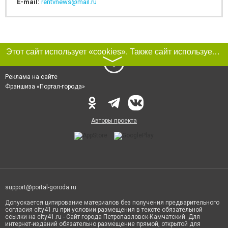
E-mail:
rentvnews@mail.ru
Этот сайт использует «cookies». Также сайт использует интернет-сервис для сбора технических данных касательно посетителей с целью получения маркетинговой и статистической информации. Условия обработки данных посетителей сайта см.
〉
Реклама на сайте
Франшиза «Портал-города»
Авторы проекта
support@portal-goroda.ru
Допускается цитирование материалов без получения предварительного
согласия city41.ru при условии размещения в тексте обязательной
ссылки на city41.ru - Сайт города Петропавловск-Камчатский. Для
интернет-изданий обязательно размещение прямой, открытой для