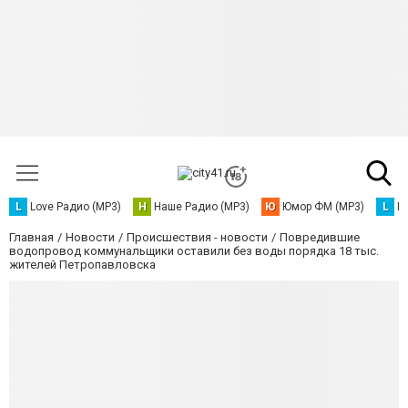
L
Love Радио (MP3)
Н
Наше Радио (MP3)
Ю
Юмор ФМ (MP3)
L
L
Главная
Новости
Происшествия - новости
Повредившие
водопровод коммунальщики оставили без воды порядка 18 тыс.
жителей Петропавловска