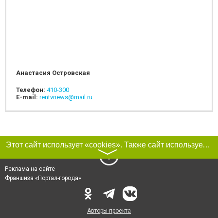
Анастасия Островская
Телефон:
410-300
E-mail:
rentvnews@mail.ru
Этот сайт использует «cookies». Также сайт использует интернет-сервис для сбора технических данных касательно посетителей с целью получения маркетинговой и статистической информации. Условия обработки данных посетителей сайта см.
〉
Реклама на сайте
Франшиза «Портал-города»
Авторы проекта