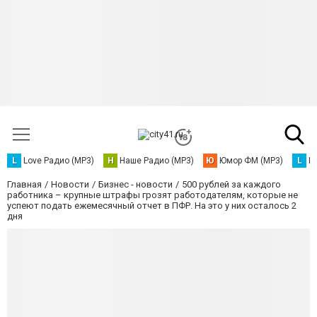
L
Love Радио (MP3)
Н
Наше Радио (MP3)
Ю
Юмор ФМ (MP3)
L
L
Главная
Новости
Бизнес - новости
500 рублей за каждого
работника – крупные штрафы грозят работодателям, которые не
успеют подать ежемесячный отчет в ПФР. На это у них осталось 2
дня