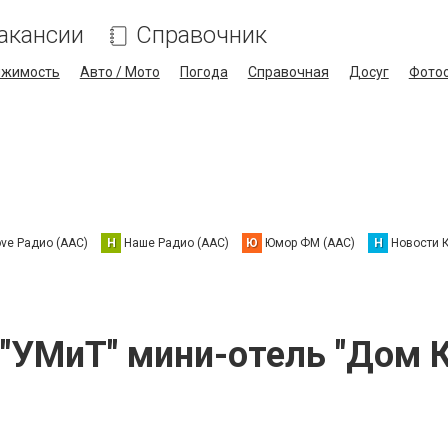
акансии
Справочник
ижимость
Авто / Мото
Погода
Справочная
Досуг
Фото
ove Радио (AAC)
Н
Наше Радио (AAC)
Ю
Юмор ФМ (AAC)
Н
Новости 
"УМиТ" мини-отель "Дом К