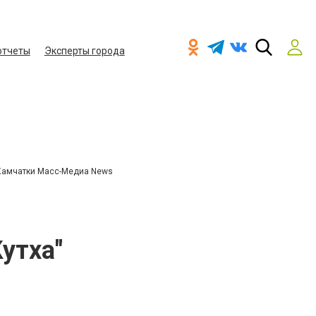
отчеты
Эксперты города
Камчатки Масс-Медиа News
утха"