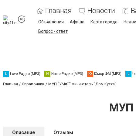
Главная
Новости
В
Объявления
Афиша
Карта города
Недв
Вопрос - ответ
L
Love Радио (MP3)
Н
Наше Радио (MP3)
Ю
Юмор ФМ (MP3)
L
L
Главная
Справочник
МУП "УМиТ" мини-отель "Дом Кутха"
МУП 
Описание
Отзывы