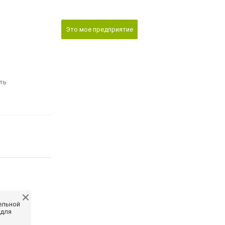
Это мое предприятие
ть
ельной
 для