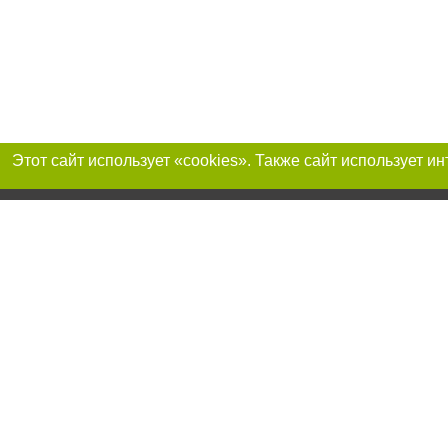
Присоединяйтесь 
Реклама на сайте
Франшиза «Портал-города»
Авторы проекта
support@portal-goroda.ru
Допускается цити
размещения в тек
изданий обязате
не ниже второго 
закону.
Материалы с плаш
"Политические но
рекламы.
Политика конфид