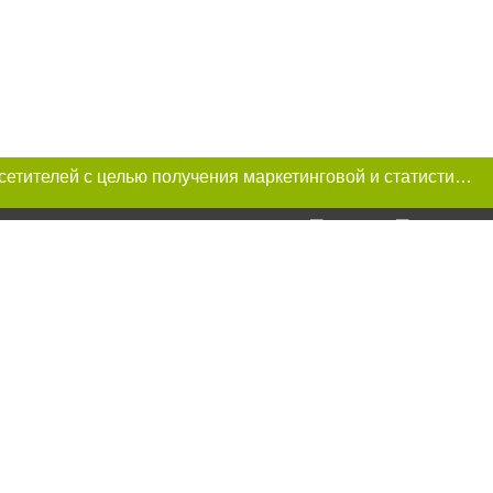
Этот сайт использует «cookies». Также сайт использует интернет-сервис для сбора технических данных касательно посетителей с целью получения маркетинговой и статистической информации. Условия обработки данных посетителей сайта см.
и условии
ий. Для интернет-
итируемые статьи
преследуется по
ецпроект",
тся на правах
сональных данных