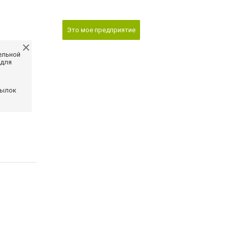
Это мое предприятие
ельной
 для
сылок