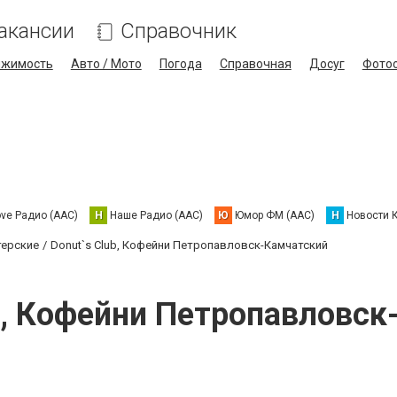
акансии
Справочник
ижимость
Авто / Мото
Погода
Справочная
Досуг
Фото
ove Радио (AAC)
Н
Наше Радио (AAC)
Ю
Юмор ФМ (AAC)
Н
Новости 
терские
Donut`s Club, Кофейни Петропавловск-Камчатский
b, Кофейни Петропавловс