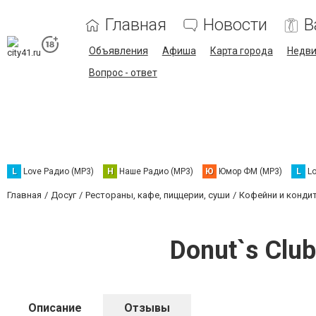
Главная
Новости
В
Объявления
Афиша
Карта города
Недв
Вопрос - ответ
L
Love Радио (MP3)
Н
Наше Радио (MP3)
Ю
Юмор ФМ (MP3)
L
L
Главная
Досуг
Рестораны, кафе, пиццерии, суши
Кофейни и конди
Donut`s Clu
Описание
Отзывы