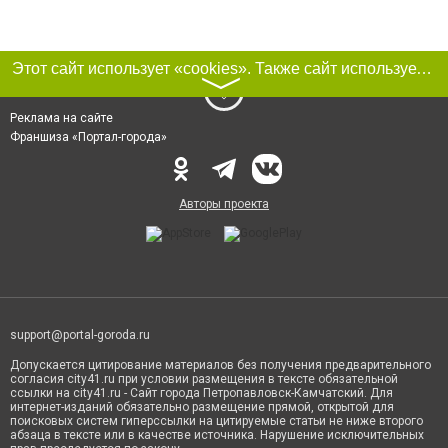
Этот сайт использует «cookies». Также сайт использует интернет-сервис для сбора технических данных касательно посетителей с целью получения маркетинговой и статистической информации. Условия обработки данных посетителей сайта см.
〉
Реклама на сайте
Франшиза «Портал-города»
Авторы проекта
support@portal-goroda.ru
Допускается цитирование материалов без получения предварительного
согласия city41.ru при условии размещения в тексте обязательной
ссылки на city41.ru - Сайт города Петропавловск-Камчатский. Для
интернет-изданий обязательно размещение прямой, открытой для
поисковых систем гиперссылки на цитируемые статьи не ниже второго
абзаца в тексте или в качестве источника. Нарушение исключительных