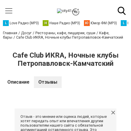
L
Love Радио (MP3)
Н
Наше Радио (MP3)
Ю
Юмор ФМ (MP3)
L
L
Главная
Досуг
Рестораны, кафе, пиццерии, суши
Кафе,
бары
Cafe Club ИКRA, Ночные клубы Петропавловск-Камчатский
Cafe Club ИКRA, Ночные клубы
Петропавловск-Камчатский
Описание
Отзывы
Отзыв - это мнение или оценка людей, которые
хотят передать опыт или впечатления другим
пользователям нашего сайта с обязательной
аргументацией оставленного отзыва. Это