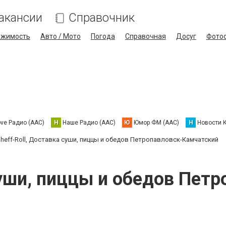
акансии
Справочник
ижимость
Авто / Мото
Погода
Справочная
Досуг
Фото
ove Радио (AAC)
Н
Наше Радио (AAC)
Ю
Юмор ФМ (AAC)
Н
Новости 
heff-Roll, Доставка суши, пиццы и обедов Петропавловск-Камчатский
 суши, пиццы и обедов Пет