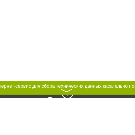
〉
к нам :
рование материалов без получения предварительного согласия city41.ru пр
сте обязательной ссылки на city41.ru - Сайт города Петропавловск-Камчатск