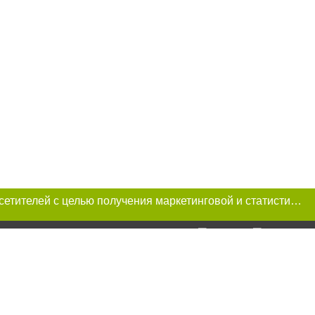
Этот сайт использует «cookies». Также сайт использует интернет-сервис для сбора технических данных касательно посетителей с целью получения маркетинговой и статистической информации. Условия обработки данных посетителей сайта см.
и условии
ий. Для интернет-