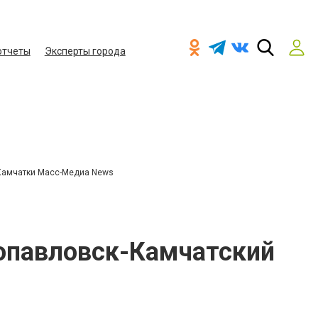
отчеты
Эксперты города
Камчатки Масс-Медиа News
ропавловск-Камчатский