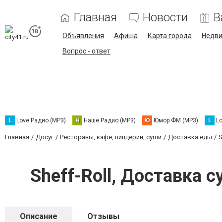
Главная
Новости
В
Объявления
Афиша
Карта города
Недв
Вопрос - ответ
L
Love Радио (MP3)
Н
Наше Радио (MP3)
Ю
Юмор ФМ (MP3)
L
L
Главная
Досуг
Рестораны, кафе, пиццерии, суши
Доставка еды
S
Sheff-Roll, Доставка
Описание
Отзывы