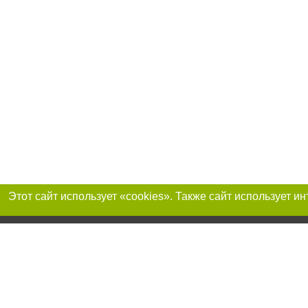
Присоединяйтесь 
Реклама на сайте
Франшиза «Портал-города»
Авторы проекта
support@portal-goroda.ru
Допускается цити
размещения в тек