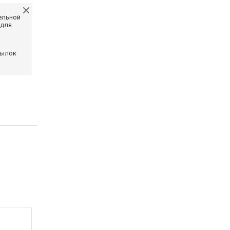
ельной
 для
сылок