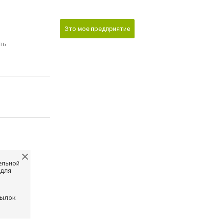
Это мое предприятие
ть
ельной
 для
сылок