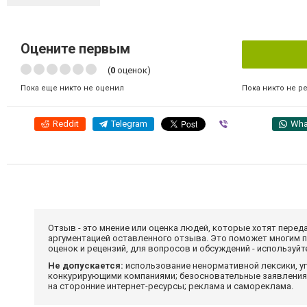
Оцените первым
(
0
оценок)
Пока никто не р
Пока еще никто не оценил
Reddit
Telegram
Viber
Wha
Отзыв - это мнение или оценка людей, которые хотят перед
аргументацией оставленного отзыва. Это поможет многим 
оценок и рецензий, для вопросов и обсуждений - используй
Не допускается:
использование ненормативной лексики, уг
конкурирующими компаниями; безосновательные заявления,
на сторонние интернет-ресурсы; реклама и самореклама.