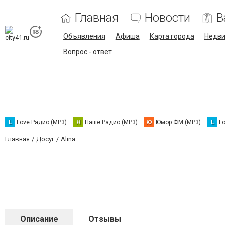
Главная
Новости
В
Объявления
Афиша
Карта города
Недв
Вопрос - ответ
L
Love Радио (MP3)
Н
Наше Радио (MP3)
Ю
Юмор ФМ (MP3)
L
L
Главная
Досуг
Alina
Описание
Отзывы