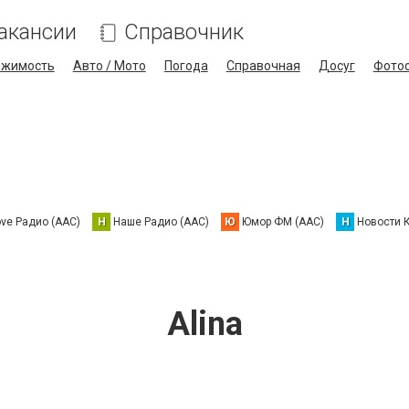
акансии
Справочник
ижимость
Авто / Мото
Погода
Справочная
Досуг
Фото
ove Радио (AAC)
Н
Наше Радио (AAC)
Ю
Юмор ФМ (AAC)
Н
Новости 
Alina