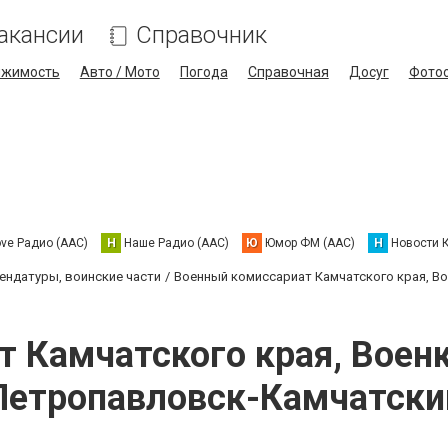
акансии
Справочник
ижимость
Авто / Мото
Погода
Справочная
Досуг
Фото
ove Радио (AAC)
Н
Наше Радио (AAC)
Ю
Юмор ФМ (AAC)
Н
Новости 
ендатуры, воинские части
Военный комиссариат Камчатского края, 
т Камчатского края, Вое
Петропавловск-Камчатски