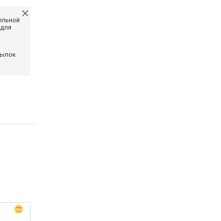
ельной
 для
сылок