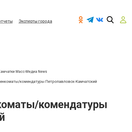
отчеты
Эксперты города
Камчатки Масс-Медиа News
Военкоматы/комендатуры Петропавловск-Камчатский
нкоматы/комендатуры
й