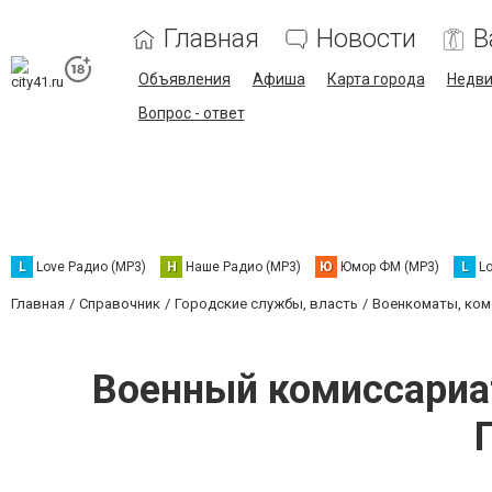
Главная
Новости
В
Объявления
Афиша
Карта города
Недв
Вопрос - ответ
L
Love Радио (MP3)
Н
Наше Радио (MP3)
Ю
Юмор ФМ (MP3)
L
L
Главная
Справочник
Городские службы, власть
Военкоматы, ком
Военный комиссариа