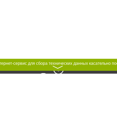
〉
к нам :
рование материалов без получения предварительного согласия city41.ru пр
сте обязательной ссылки на city41.ru - Сайт города Петропавловск-Камчатск
льно размещение прямой, открытой для поисковых систем гиперссылки на ц
абзаца в тексте или в качестве источника. Нарушение исключительных прав 