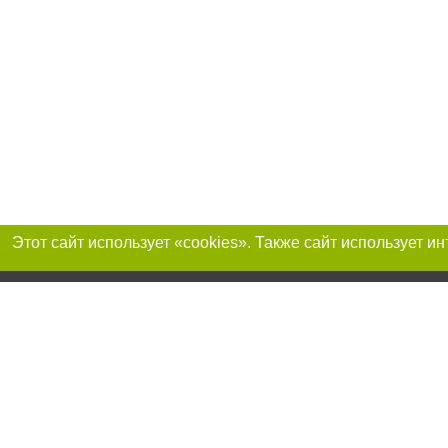
Присоединяйтесь 
Реклама на сайте
Франшиза «Портал-города»
Авторы проекта
support@portal-goroda.ru
Допускается цити
размещения в тек
изданий обязате
не ниже второго 
закону.