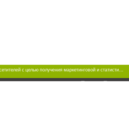
Этот сайт использует «cookies». Также сайт использует интернет-сервис для сбора технических данных касательно посетителей с целью получения маркетинговой и статистической информации. Условия обработки данных посетителей сайта см.
и условии
ий. Для интернет-
итируемые статьи
преследуется по