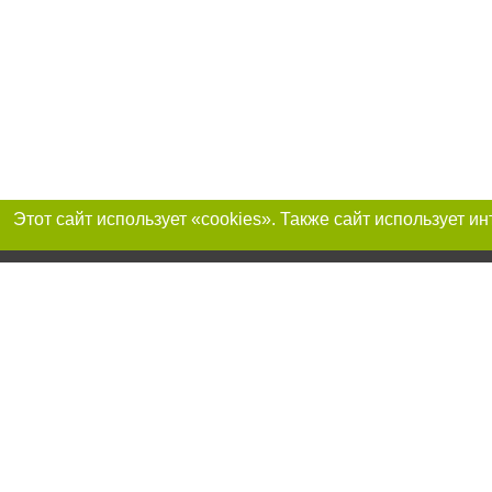
Присоединяйтесь 
Реклама на сайте
Франшиза «Портал-города»
Авторы проекта
support@portal-goroda.ru
Допускается цити
размещения в тек
изданий обязате
не ниже второго 
закону.
Материалы с плаш
"Политические но