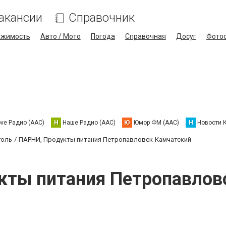
акансии
Справочник
ижимость
Авто / Мото
Погода
Справочная
Досуг
Фото
ove Радио (AAC)
Н
Наше Радио (AAC)
Ю
Юмор ФМ (AAC)
Н
Новости 
голь
ПАРНИ, Продукты питания Петропавловск-Камчатский
кты питания Петропавлов