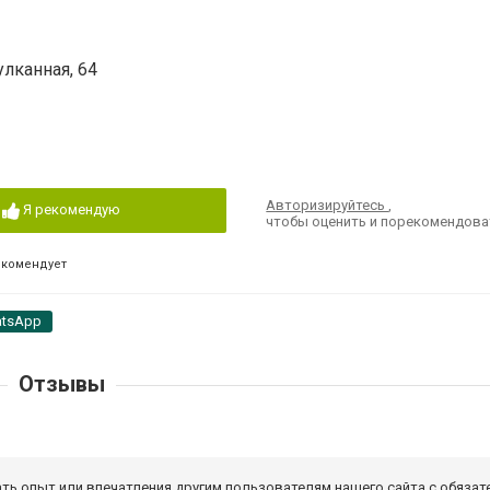
лканная, 64
Авторизируйтесь
,
Я рекомендую
чтобы оценить и порекомендова
екомендует
tsApp
Отзывы
ать опыт или впечатления другим пользователям нашего сайта с обязат