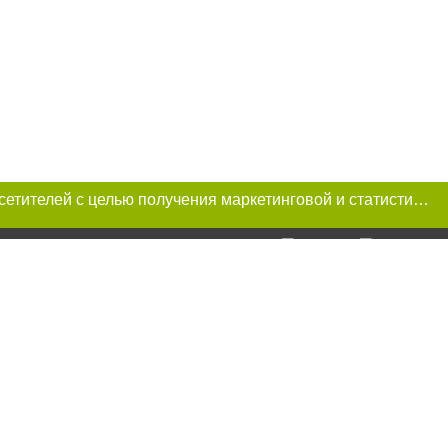
Этот сайт использует «cookies». Также сайт использует интернет-сервис для сбора технических данных касательно посетителей с целью получения маркетинговой и статистической информации. Условия обработки данных посетителей сайта см.
и условии
ий. Для интернет-
итируемые статьи
преследуется по
ецпроект",
тся на правах