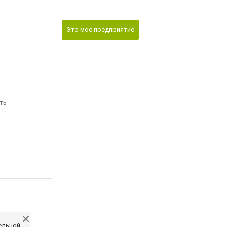
Это мое предприятие
ть
ельной