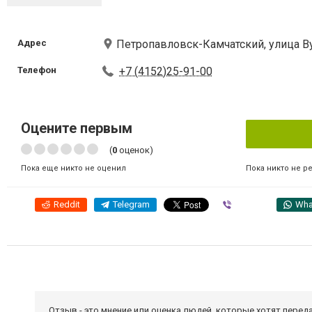
Адрес
Петропавловск-Камчатский, улица Ву
Телефон
+7 (4152)25-91-00
Оцените первым
(
0
оценок)
Пока никто не р
Пока еще никто не оценил
Reddit
Telegram
Viber
Wha
Отзыв - это мнение или оценка людей, которые хотят перед