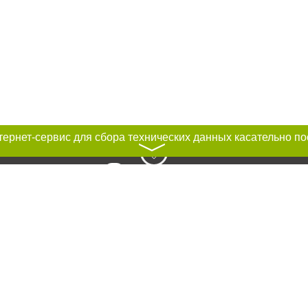
〉
к нам :
рование материалов без получения предварительного согласия city41.ru пр
сте обязательной ссылки на city41.ru - Сайт города Петропавловск-Камчатск
льно размещение прямой, открытой для поисковых систем гиперссылки на ц
абзаца в тексте или в качестве источника. Нарушение исключительных прав 
ками "Новости компаний", "Промо", "Партнерский материал", "Партнерский сп
вости", "Пресс-релиз", "PR", "Официально", "Политическая реклама" публикую