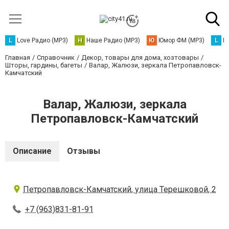
L
Love Радио (MP3)
Н
Наше Радио (MP3)
Ю
Юмор ФМ (MP3)
L
L
Главная
Справочник
Декор, товары для дома, хозтовары
Шторы, гардины, багеты
Валар, Жалюзи, зеркала Петропавловск-
Камчатский
Валар, Жалюзи, зеркала
Петропавловск-Камчатский
Описание
Отзывы
Петропавловск-Камчатский, улица Терешковой, 2
+7 (963)831-81-91