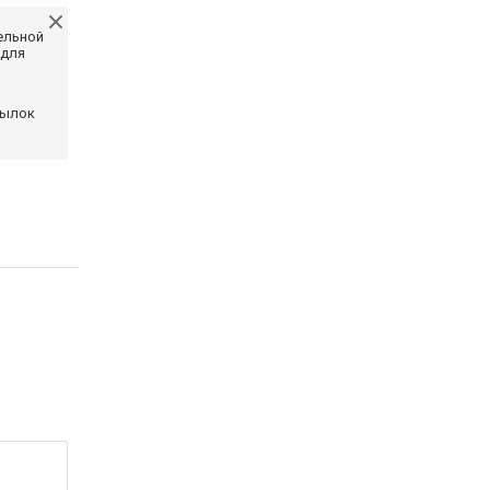
ельной
 для
сылок