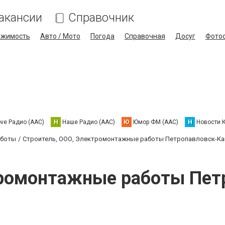
акансии
Справочник
ижимость
Авто / Мото
Погода
Справочная
Досуг
Фото
ove Радио (AAC)
Н
Наше Радио (AAC)
Ю
Юмор ФМ (AAC)
Н
Новости 
аботы
Строитель, ООО, Электромонтажные работы Петропавловск-Ка
тромонтажные работы Пет