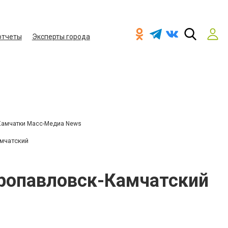
отчеты
Эксперты города
Камчатки Масс-Медиа News
мчатский
ропавловск-Камчатский