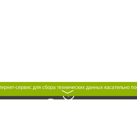
〉
к нам :
рование материалов без получения предварительного согласия city41.ru пр
сте обязательной ссылки на city41.ru - Сайт города Петропавловск-Камчатск