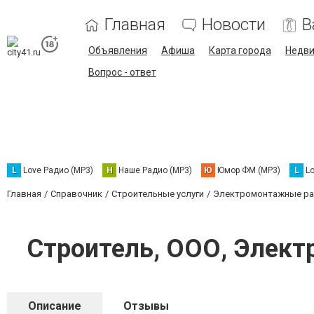
Главная
Новости
В
Объявления
Афиша
Карта города
Недв
Вопрос - ответ
L
Love Радио (MP3)
Н
Наше Радио (MP3)
Ю
Юмор ФМ (MP3)
L
L
Главная
Справочник
Строительные услуги
Электромонтажные р
Строитель, ООО, Элек
Описание
Отзывы