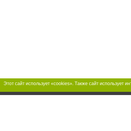
Присоединяйтесь 
Реклама на сайте
Франшиза «Портал-города»
Авторы проекта
support@portal-goroda.ru
Допускается цити
размещения в тек