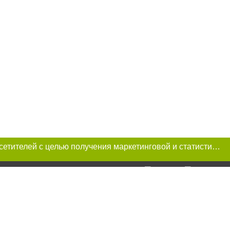
Этот сайт использует «cookies». Также сайт использует интернет-сервис для сбора технических данных касательно посетителей с целью получения маркетинговой и статистической информации. Условия обработки данных посетителей сайта см.
и условии
ий. Для интернет-