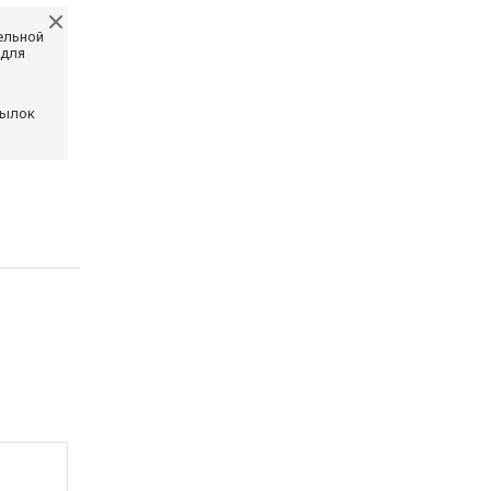
ельной
 для
сылок