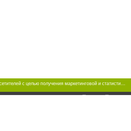
Этот сайт использует «cookies». Также сайт использует интернет-сервис для сбора технических данных касательно посетителей с целью получения маркетинговой и статистической информации. Условия обработки данных посетителей сайта см.
и условии
ий. Для интернет-