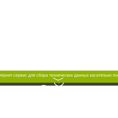
〉
к нам :
рование материалов без получения предварительного согласия city41.ru пр
сте обязательной ссылки на city41.ru - Сайт города Петропавловск-Камчатск