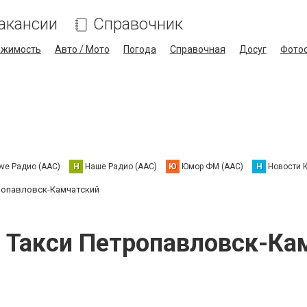
акансии
Справочник
ижимость
Авто / Мото
Погода
Справочная
Досуг
Фото
ove Радио (AAC)
Н
Наше Радио (AAC)
Ю
Юмор ФМ (AAC)
Н
Новости 
тропавловск-Камчатский
, Такси Петропавловск-Ка