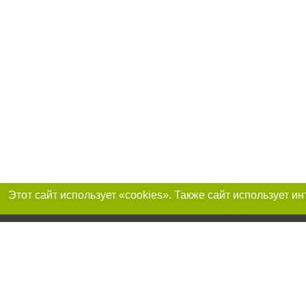
Присоединяйтесь 
Реклама на сайте
Франшиза «Портал-города»
Авторы проекта
support@portal-goroda.ru
Допускается цити
размещения в тек