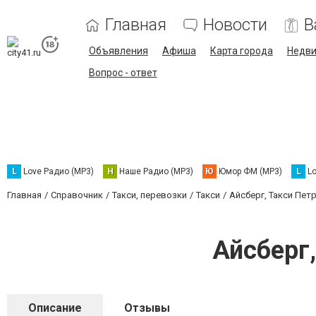
Главная
Новости
В
Объявления
Афиша
Карта города
Недв
Вопрос - ответ
L
Love Радио (MP3)
Н
Наше Радио (MP3)
Ю
Юмор ФМ (MP3)
L
L
Главная
Справочник
Такси, перевозки
Такси
Айсберг, Такси Пе
Айсберг
Описание
Отзывы