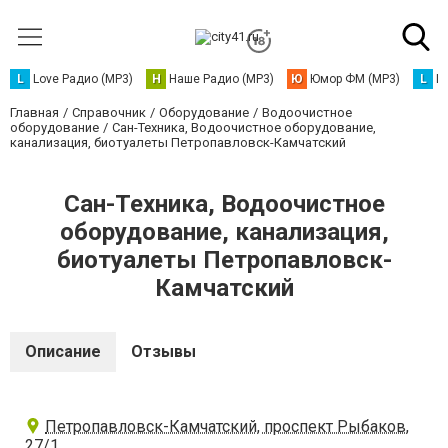
L
Love Радио (MP3)
Н
Наше Радио (MP3)
Ю
Юмор ФМ (MP3)
L
L
Главная
Справочник
Оборудование
Водоочистное
оборудование
Сан-Техника, Водоочистное оборудование,
канализация, биотуалеты Петропавловск-Камчатский
Сан-Техника, Водоочистное
оборудование, канализация,
биотуалеты Петропавловск-
Камчатский
Описание
Отзывы
Петропавловск-Камчатский, проспект Рыбаков,
27/1