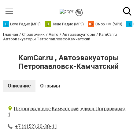
L
Love Радио (MP3)
Н
Наше Радио (MP3)
Ю
Юмор ФМ (MP3)
L
L
Главная
Справочник
Авто
Автоэвакуаторы
KamCar.ru ,
Автоэвакуаторы Петропавловск-Камчатский
KamCar.ru , Автоэвакуаторы
Петропавловск-Камчатский
Описание
Отзывы
Петропавловск-Камчатский, улица Пограничная,
1
+7 (4152) 30-30-11