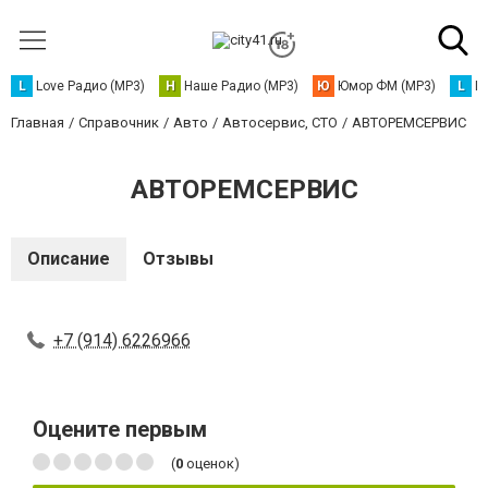
L
Love Радио (MP3)
Н
Наше Радио (MP3)
Ю
Юмор ФМ (MP3)
L
L
Главная
Справочник
Авто
Автосервис, СТО
АВТОРЕМСЕРВИС
АВТОРЕМСЕРВИС
Описание
Отзывы
+7 (914) 6226966
Оцените первым
(
0
оценок)