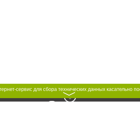
〉
к нам :
рование материалов без получения предварительного согласия city41.ru пр
сте обязательной ссылки на city41.ru - Сайт города Петропавловск-Камчатск