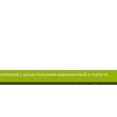
Этот сайт использует «cookies». Также сайт использует интернет-сервис для сбора технических данных касательно посетителей с целью получения маркетинговой и статистической информации. Условия обработки данных посетителей сайта см.
и условии
ий. Для интернет-