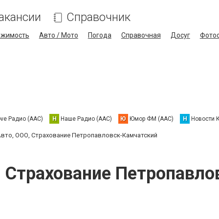
акансии
Справочник
ижимость
Авто / Мото
Погода
Справочная
Досуг
Фото
ove Радио (AAC)
Н
Наше Радио (AAC)
Ю
Юмор ФМ (AAC)
Н
Новости 
вто, ООО, Страхование Петропавловск-Камчатский
, Страхование Петропавло