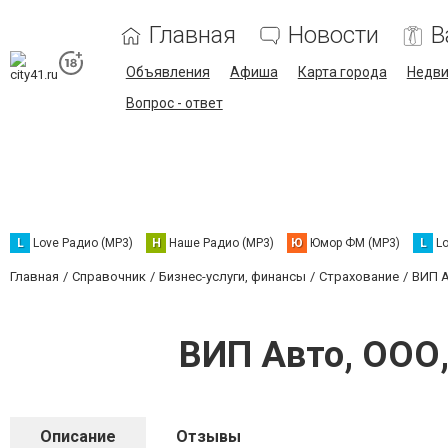
Главная
Новости
В
Объявления
Афиша
Карта города
Недв
Вопрос - ответ
L
Love Радио (MP3)
Н
Наше Радио (MP3)
Ю
Юмор ФМ (MP3)
L
L
Главная
Справочник
Бизнес-услуги, финансы
Страхование
ВИП А
ВИП Авто, ООО
Описание
Отзывы