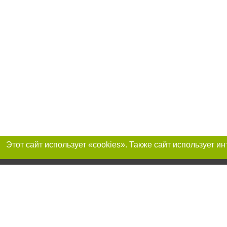
Присоединяйтесь 
Реклама на сайте
Франшиза «Портал-города»
Авторы проекта
support@portal-goroda.ru
Допускается цити
размещения в тек