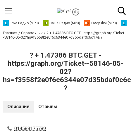
L
Love Радио (MP3)
Н
Наше Радио (MP3)
Ю
Юмор ФМ (MP3)
L
L
Главная
Справочник
? + 1.47386 BTC.GET - https://graph.org/Ticket-
-58146-05-02?hs=f3558f2e0f6c6344e07d35bdaf0c6c17& ?
? + 1.47386 BTC.GET -
https://graph.org/Ticket--58146-05-
02?
hs=f3558f2e0f6c6344e07d35bdaf0c6
?
Описание
Отзывы
014588175789