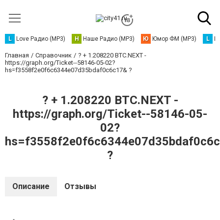
L
Love Радио (MP3)
Н
Наше Радио (MP3)
Ю
Юмор ФМ (MP3)
L
L
Главная
Справочник
? + 1.208220 BTC.NEXT -
https://graph.org/Ticket--58146-05-02?
hs=f3558f2e0f6c6344e07d35bdaf0c6c17& ?
? + 1.208220 BTC.NEXT -
https://graph.org/Ticket--58146-05-
02?
hs=f3558f2e0f6c6344e07d35bdaf0c6
?
Описание
Отзывы