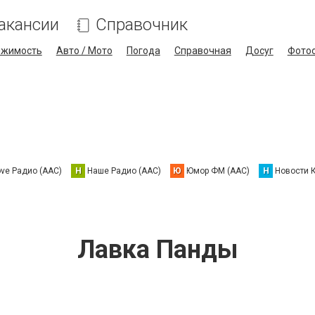
акансии
Справочник
ижимость
Авто / Мото
Погода
Справочная
Досуг
Фото
ove Радио (AAC)
Н
Наше Радио (AAC)
Ю
Юмор ФМ (AAC)
Н
Новости 
Лавка Панды