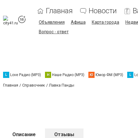
Главная
Новости
В
Объявления
Афиша
Карта города
Недв
Вопрос - ответ
L
Love Радио (MP3)
Н
Наше Радио (MP3)
Ю
Юмор ФМ (MP3)
L
L
Главная
Справочник
Лавка Панды
Описание
Отзывы