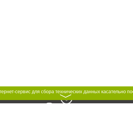
〉
к нам :