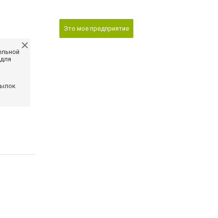
Это мое предприятие
ельной
 для
сылок