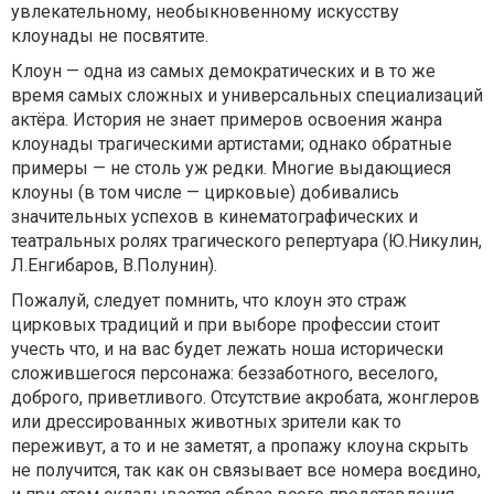
увлекательному, необыкновенному искусству
клоунады не посвятите.
Клоун — одна из самых демократических и в то же
время самых сложных и универсальных специализаций
актёра. История не знает примеров освоения жанра
клоунады трагическими артистами; однако обратные
примеры — не столь уж редки. Многие выдающиеся
клоуны (в том числе — цирковые) добивались
значительных успехов в кинематографических и
театральных ролях трагического репертуара (Ю.Никулин,
Л.Енгибаров, В.Полунин).
Пожалуй, следует помнить, что клоун это страж
цирковых традиций и при выборе профессии стоит
учесть что, и на вас будет лежать ноша исторически
сложившегося персонажа: беззаботного, веселого,
доброго, приветливого. Отсутствие акробата, жонглеров
или дрессированных животных зрители как то
переживут, а то и не заметят, а пропажу клоуна скрыть
не получится, так как он связывает все номера воєдино,