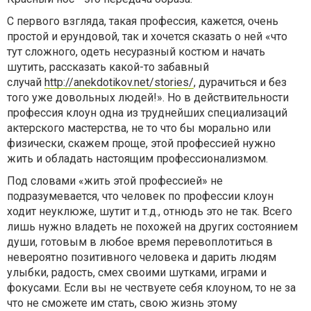
С первого взгляда, такая профессия, кажется, очень
простой и ерундовой, так и хочется сказать о ней «что
тут сложного, одеть несуразный костюм и начать
шутить, рассказать какой-то забавный
случай
http://anekdotikov.net/stories/
, дурачиться и без
того уже довольных людей!». Но в действительности
профессия клоун одна из труднейших специализаций
актерского мастерства, не то что бы морально или
физически, скажем проще, этой профессией нужно
жить и обладать настоящим профессионализмом.
Под словами «жить этой профессией» не
подразумевается, что человек по профессии клоун
ходит неуклюже, шутит и т.д., отнюдь это не так. Всего
лишь нужно владеть не похожей на других состоянием
души, готовым в любое время перевоплотиться в
невероятно позитивного человека и дарить людям
улыбки, радость, смех своими шутками, играми и
фокусами. Если вы не чествуете себя клоуном, то не за
что не сможете им стать, свою жизнь этому