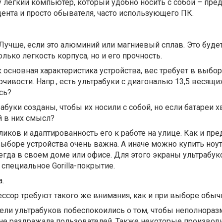
у легкий компьютер, который удобно носить с собой – пре
ента и просто обывателя, часто использующего ПК.
 Лучше, если это алюминий или магниевый сплав. Это буде
олько легкость корпуса, но и его прочность.
к основная характеристика устройства, вес требует в выбо
чивости. Напр., есть ультрабуки с диагональю 13,5 весящих
сь?
абуки созданы, чтобы их носили с собой, но если батареи х
й в них смысл?
ликов и адаптированность его к работе на улице. Как и п
выборе устройства очень важна. А иначе можно купить ноут
сегда в своем доме или офисе. Для этого экраны ультрабу
специальное Gorilla-покрытие.
.
ссор требуют такого же внимания, как и при выборе обычн
тели ультрабуков побеспокоились о том, чтобы неполнораз
не раздражала пользователей. Также некоторые производ