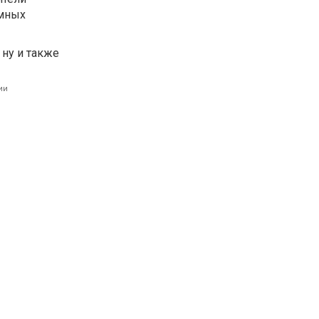
емных
 ну и также
ии