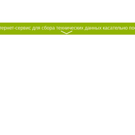
〉
рование материалов без получения предварительного согласия city41.ru пр
сте обязательной ссылки на city41.ru - Сайт города Петропавловск-Камчатск
льно размещение прямой, открытой для поисковых систем гиперссылки на ц
абзаца в тексте или в качестве источника. Нарушение исключительных прав 
ками "Новости компаний", "Промо", "Партнерский материал", "Партнерский сп
вости", "Пресс-релиз", "PR", "Официально", "Политическая реклама" публикую