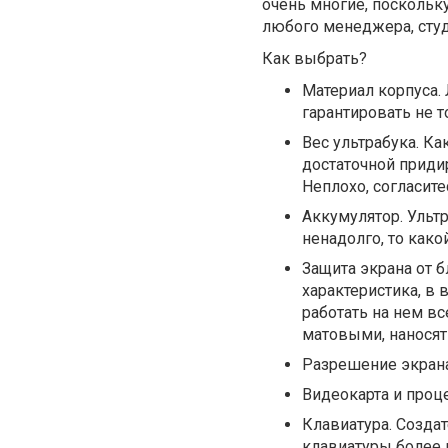
очень многие, поскольк
любого менеджера, студ
Как выбрать?
Материал корпуса.
гарантировать не т
Вес ультрабука. Ка
достаточной придир
Неплохо, согласите
Аккумулятор. Ультр
ненадолго, то како
Защита экрана от б
характеристика, в 
работать на нем в
матовыми, наносят 
Разрешение экрана
Видеокарта и проце
Клавиатура. Созда
клавиатуры более 