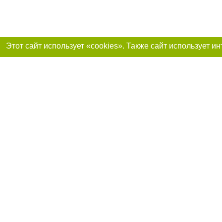
Реклама на сайте
Франшиза «Портал-города»
support@portal-goroda.ru
Допускается цити
размещения в тек
изданий обязате
не ниже второго 
закону.
Материалы с плаш
"Политические но