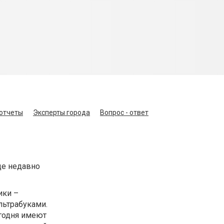
отчеты
Эксперты города
Вопрос - ответ
ще недавно
ики –
льтрабуками.
годня имеют