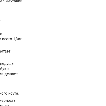
дел мечтаний
т
ре
 всего 1,3кг.
ватает
редыдущая
бук и
ков делают
ого ноута.
мерность
ители