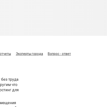
отчеты
Эксперты города
Вопрос - ответ
 без труда
ругим что
остинг для
азмещения