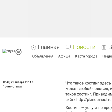
Главная
Новости
В
Объявления
Афиша
Карта города
Недв
12:40,
21 января 2014 г.
Что такое хостинг здесь
Промо-статьи
может любой человек, и
такое хостинг. Приводим
сайта
http://planetahost.r
Хостинг — услуга по пр