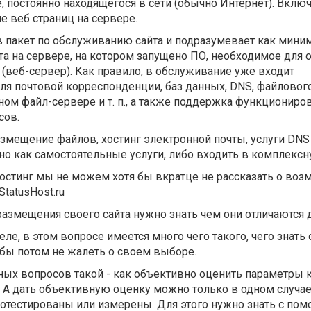
, постоянно находящегося в сети (обычно Интернет). Включ
 веб страниц на сервере.
в пакет по обслуживанию сайта и подразумевает как мини
а на сервере, на котором запущено ПО, необходимое для 
 (веб-сервер). Как правило, в обслуживание уже входит
ля почтовой корреспонденции, баз данных, DNS, файловог
ом файл-сервере и т. п., а также поддержка функциониро
сов.
азмещение файлов, хостинг электронной почты, услуги DNS
но как самостоятельные услуги, либо входить в комплексн
хостинг мы не можем хотя бы вкратце не рассказать о воз
tatusHost.ru
азмещения своего сайта нужно знать чем они отличаются др
ле, в этом вопросе имеется много чего такого, чего знать
обы потом не жалеть о своем выборе.
ных вопросов такой - как объективно оценить параметры 
. А дать объективную оценку можно только в одном случае
отестированы или измерены. Для этого нужно знать с пом