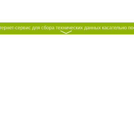
〉
рование материалов без получения предварительного согласия city41.ru пр
сте обязательной ссылки на city41.ru - Сайт города Петропавловск-Камчатск
льно размещение прямой, открытой для поисковых систем гиперссылки на ц
абзаца в тексте или в качестве источника. Нарушение исключительных прав 
ками "Новости компаний", "Промо", "Партнерский материал", "Партнерский сп
вости", "Пресс-релиз", "PR", "Официально", "Политическая реклама" публикую