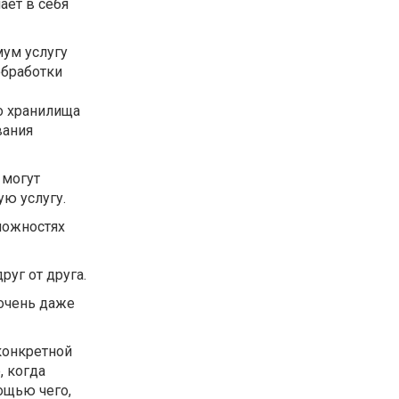
ает в себя
мум услугу
обработки
о хранилища
вания
 могут
ую услугу.
можностях
уг от друга.
 очень даже
конкретной
, когда
ощью чего,