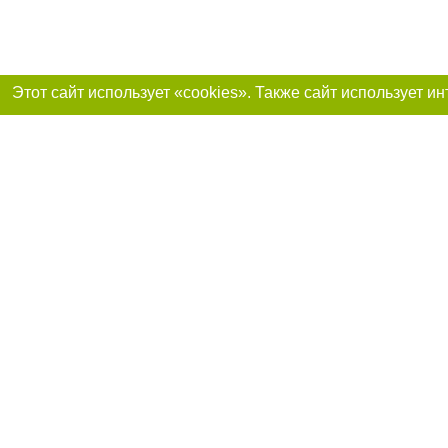
Реклама на сайте
Франшиза «Портал-города»
support@portal-goroda.ru
Допускается цити
размещения в тек
изданий обязате
не ниже второго 
закону.
Материалы с плаш
"Политические но