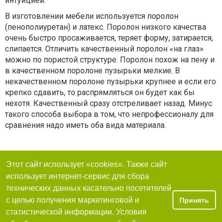
интуицией.
В изготовлении мебели используется поролон
(пенополиуретан) и латекс. Поролон низкого качества
очень быстро просаживается, теряет форму, затирается,
слипается. Отличить качественный поролон «на глаз»
можно по пористой структуре. Поролон похож на пену и
в качественном поролоне пузырьки мелкие. В
некачественном поролоне пузырьки крупнее и если его
крепко сдавить, то распрямляться он будет как бы
нехотя. Качественный сразу отстреливает назад. Минус
такого способа выбора в том, что непрофессионалу для
сравнения надо иметь оба вида материала.
Этот сайт использует «cookies». Также сайт
использует интернет-сервис для сбора
технических данных касательно посетителей
с целью получения маркетинговой и
Принять
статистической информации. Условия