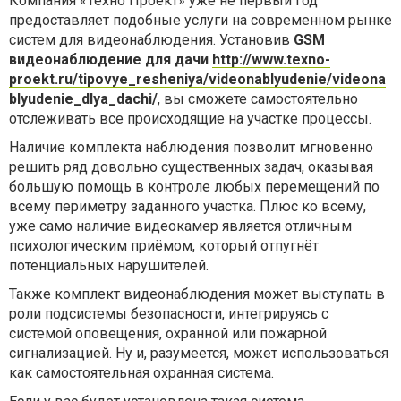
Компания «Техно Проект» уже не первый год
предоставляет подобные услуги на современном рынке
систем для видеонаблюдения. Установив
GSM
видеонаблюдение для дачи
http://www.texno-
proekt.ru/tipovye_resheniya/videonablyudenie/videona
blyudenie_dlya_dachi/
, вы сможете самостоятельно
отслеживать все происходящие на участке процессы.
Наличие комплекта наблюдения позволит мгновенно
решить ряд довольно существенных задач, оказывая
большую помощь в контроле любых перемещений по
всему периметру заданного участка. Плюс ко всему,
уже само наличие видеокамер является отличным
психологическим приёмом, который отпугнёт
потенциальных нарушителей.
Также комплект видеонаблюдения может выступать в
роли подсистемы безопасности, интегрируясь с
системой оповещения, охранной или пожарной
сигнализацией. Ну и, разумеется, может использоваться
как самостоятельная охранная система.