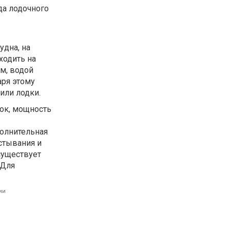
да лодочного
удна, на
ходить на
м, водой
аря этому
или лодки.
зок, мощность
полнительная
стывания и
существует
 Для
ии