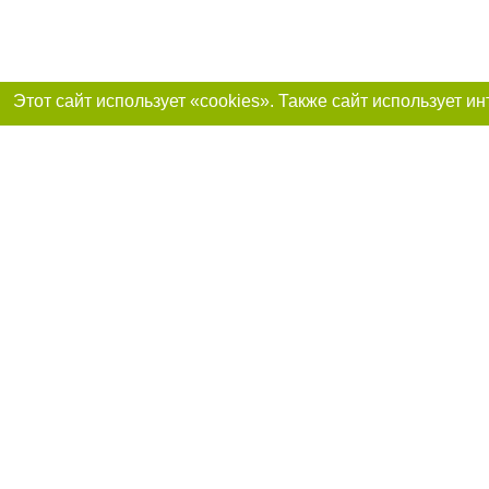
Реклама на сайте
Франшиза «Портал-города»
support@portal-goroda.ru
Допускается цити
размещения в тек
изданий обязате
не ниже второго 
закону.
Материалы с плаш
"Политические но