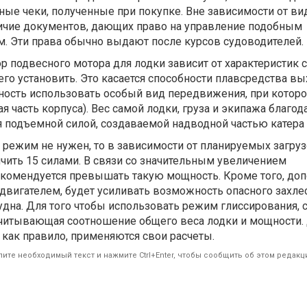
ные чеки, полученные при покупке. Вне зависимости от ви
личие документов, дающих право на управление подобным
. Эти права обычно выдают после курсов судоводителей.
 подвесного мотора для лодки зависит от характеристик с
его установить. Это касается способности плавсредства вы
ость использовать особый вид передвижения, при которо
я часть корпуса). Вес самой лодки, груза и экипажа благод
 подъемной силой, создаваемой надводной частью катера 
й режим не нужен, то в зависимости от планируемых загру
чить 15 силами. В связи со значительным увеличением
комендуется превышать такую мощность. Кроме того, до
двигателем, будет усиливать возможность опасного захле
дна. Для того чтобы использовать режим глиссирования, 
учитывающая соотношение общего веса лодки и мощности.
 как правило, применяются свои расчеты.
ите необходимый текст и нажмите Ctrl+Enter, чтобы сообщить об этом редакц