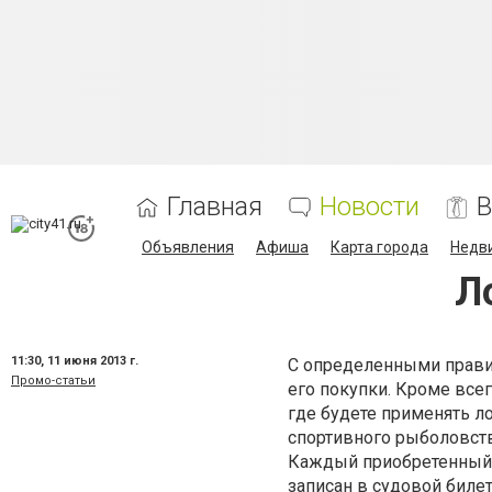
Главная
Новости
В
Объявления
Афиша
Карта города
Недв
Л
11:30,
11 июня 2013 г.
С определенными прави
Промо-статьи
его покупки. Кроме все
где будете применять л
спортивного рыболовства
Каждый приобретенный
записан в судовой биле