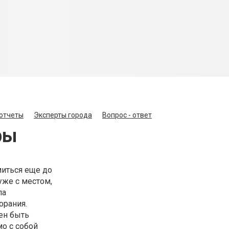
отчеты
Эксперты города
Вопрос - ответ
ры
иться еще до
уже с местом,
ла
орания.
ен быть
мо с собой