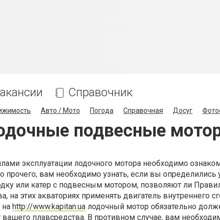
акансии
Справочник
ижимость
Авто / Мото
Погода
Справочная
Досуг
Фото
одочные подвесные мото
лами эксплуатации лодочного мотора необходимо ознаком
го прочего, вам необходимо узнать, если вы определились 
одку или катер с подвесным мотором, позволяют ли Прави
, на этих акваториях применять двигатель внутреннего сг
 на
http://www.kapitan.ua
лодочный мотор обязательно долж
т вашего плавсредства. В противном случае, вам необходи