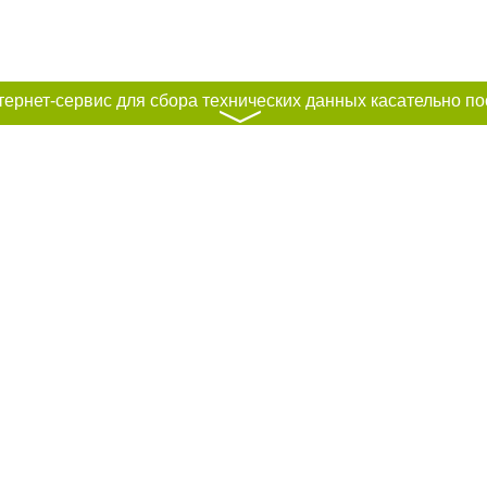
〉
рование материалов без получения предварительного согласия city41.ru пр
сте обязательной ссылки на city41.ru - Сайт города Петропавловск-Камчатск
льно размещение прямой, открытой для поисковых систем гиперссылки на ц
абзаца в тексте или в качестве источника. Нарушение исключительных прав 
ками "Новости компаний", "Промо", "Партнерский материал", "Партнерский сп
вости", "Пресс-релиз", "PR", "Официально", "Политическая реклама" публикую