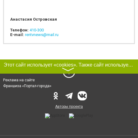
Анастасия Островская
Телефон:
410-300
E-mail:
rentvnews@mail.ru
Этот сайт использует «cookies». Также сайт использует интернет-сервис для сбора технических данных касательно посетителей с целью получения маркетинговой и статистической информации. Условия обработки данных посетителей сайта см.
〉
Реклама на сайте
Франшиза «Портал-города»
Авторы проекта