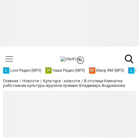
L
Love Радио (MP3)
Н
Наше Радио (MP3)
Ю
Юмор ФМ (MP3)
L
L
Главная
Новости
Культура - новости
В столице Камчатки
работникам культуры вручили премию Владимира Андрианова