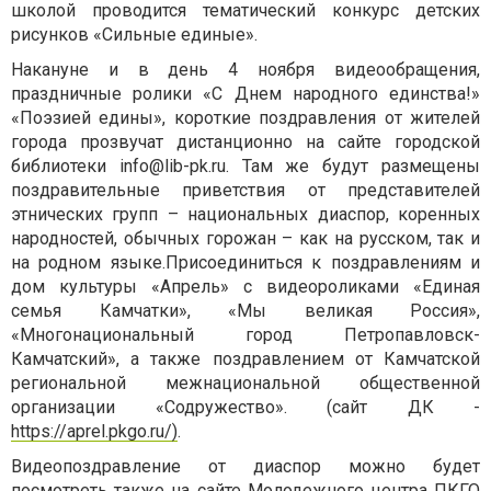
школой проводится тематический конкурс детских
рисунков «Сильные единые».
Накануне и в день 4 ноября видеообращения,
праздничные ролики «С Днем народного единства!»
«Поэзией едины», короткие поздравления от жителей
города прозвучат дистанционно на сайте городской
библиотеки
info@lib-pk.ru
. Там же будут размещены
поздравительные приветствия от представителей
этнических групп – национальных диаспор, коренных
народностей, обычных горожан – как на русском, так и
на родном языке.Присоединиться к поздравлениям и
дом культуры «Апрель» с видеороликами «Единая
семья Камчатки», «Мы великая Россия»,
«Многонациональный город Петропавловск-
Камчатский», а также поздравлением от Камчатской
региональной межнациональной общественной
организации «Содружество». (сайт ДК -
https://aprel.pkgo.ru/)
.
Видеопоздравление от диаспор можно будет
посмотреть также на сайте Молодежного центра ПКГО