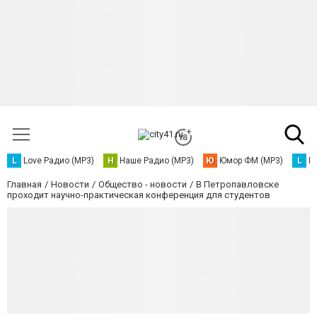
L
Love Радио (MP3)
Н
Наше Радио (MP3)
Ю
Юмор ФМ (MP3)
L
L
Главная
Новости
Общество - новости
В Петропавловске
проходит научно-практическая конференция для студентов