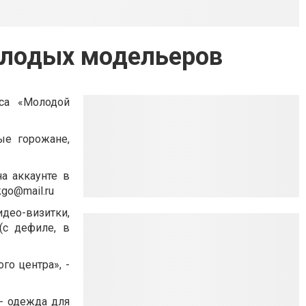
олодых модельеров
рса «Молодой
ые горожане,
а аккаунте в
go@mail.ru
идео-визитки,
(с дефиле, в
го центра», -
- одежда для