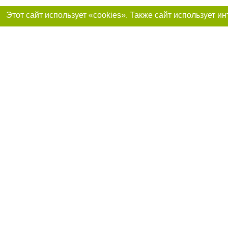
Присоединяйтесь 
Реклама на сайте
Франшиза «Портал-города»
Авторы проекта
support@portal-goroda.ru
Допускается цити
размещения в тек
изданий обязате
не ниже второго 
закону.
Материалы с плаш
"Политические но
рекламы.