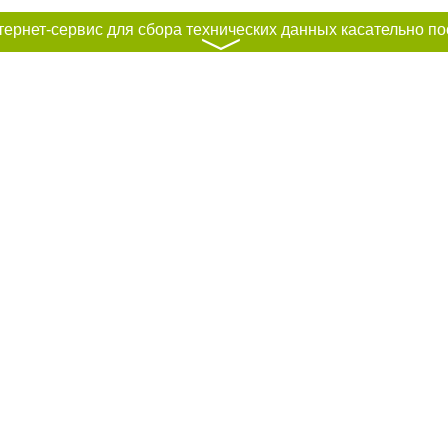
〉
к нам :
рование материалов без получения предварительного согласия city41.ru пр
сте обязательной ссылки на city41.ru - Сайт города Петропавловск-Камчатск
льно размещение прямой, открытой для поисковых систем гиперссылки на ц
абзаца в тексте или в качестве источника. Нарушение исключительных прав 
ками "Новости компаний", "Промо", "Партнерский материал", "Партнерский сп
вости", "Пресс-релиз", "PR", "Официально", "Политическая реклама" публикую