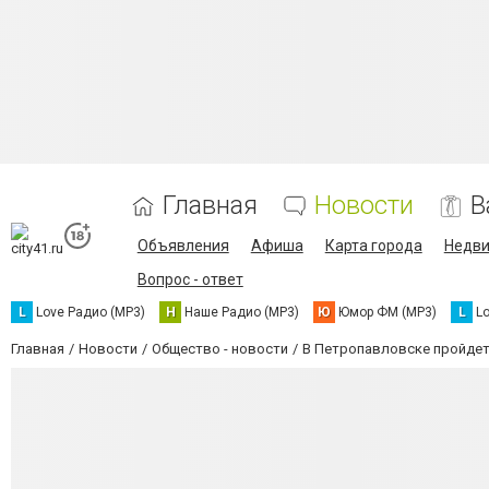
Главная
Новости
В
Объявления
Афиша
Карта города
Недв
Вопрос - ответ
L
Love Радио (MP3)
Н
Наше Радио (MP3)
Ю
Юмор ФМ (MP3)
L
L
Главная
Новости
Общество - новости
В Петропавловске пройдет