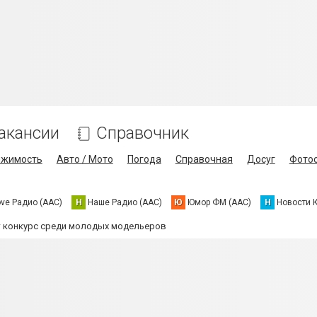
акансии
Справочник
ижимость
Авто / Мото
Погода
Справочная
Досуг
Фото
ove Радио (AAC)
Н
Наше Радио (AAC)
Ю
Юмор ФМ (AAC)
Н
Новости 
 конкурс среди молодых модельеров