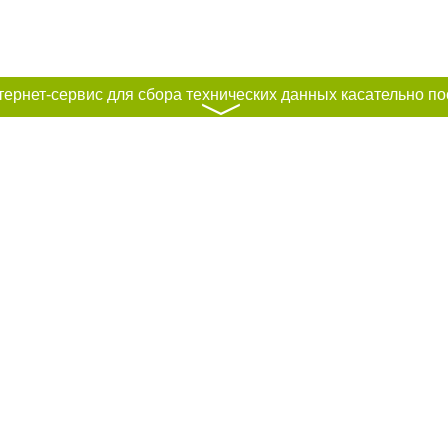
〉
к нам :
рование материалов без получения предварительного согласия city41.ru пр
сте обязательной ссылки на city41.ru - Сайт города Петропавловск-Камчатск
льно размещение прямой, открытой для поисковых систем гиперссылки на ц
абзаца в тексте или в качестве источника. Нарушение исключительных прав 