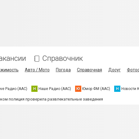
акансии
Справочник
ижимость
Авто / Мото
Погода
Справочная
Досуг
Фото
ove Радио (AAC)
Н
Наше Радио (AAC)
Ю
Юмор ФМ (AAC)
Н
Новости 
ком полиция проверила развлекательные заведения