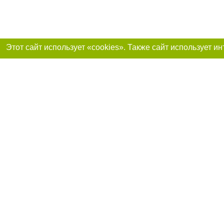
Присоединяйтесь 
Реклама на сайте
Франшиза «Портал-города»
Авторы проекта
support@portal-goroda.ru
Допускается цити
размещения в тек
изданий обязате
не ниже второго 
закону.