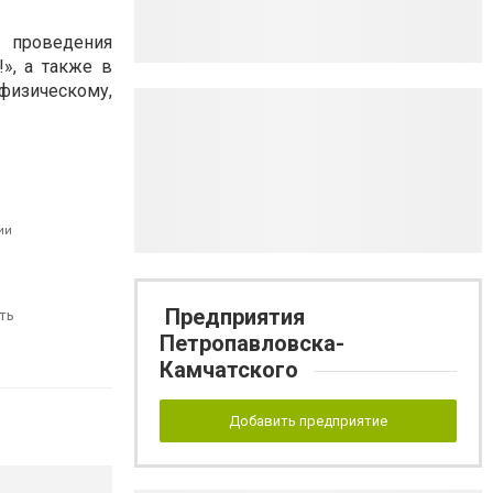
 проведения
», а также в
зическому,
ии
Предприятия
ть
Петропавловска-
Камчатского
Добавить предприятие