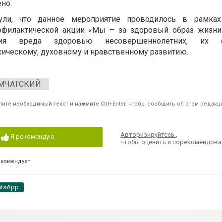
но.
ули, что данное мероприятие проводилось в рамках
филактической акции «Мы – за здоровый образ жизни!
ния вреда здоровью несовершеннолетних, их фи
хическому, духовному и нравственному развитию.
МЧАТСКИЙ
ите необходимый текст и нажмите Ctrl+Enter, чтобы сообщить об этом редакц
Авторизируйтесь
,
Я рекомендую
чтобы оценить и порекомендова
екомендует
tsApp