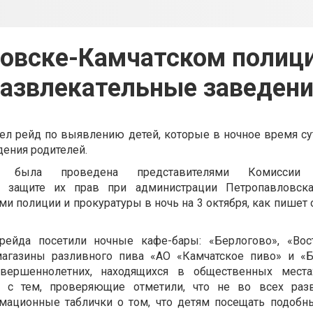
овске-Камчатском полиц
азвлекательные заведен
ел рейд по выявлению детей, которые в ночное время су
ения родителей.
ка была проведена представителями Комисси
 защите их прав при администрации Петропавловска
ми полиции и прокуратуры в ночь на 3 октября, как пише
рейда посетили ночные кафе-бары: «Берлогово», «Вост
 магазины разливного пива «АО «Камчатское пиво» и «
овершеннолетних, находящихся в общественных места
е с тем, проверяющие отметили, что не во всех раз
мационные таблички о том, что детям посещать подобн