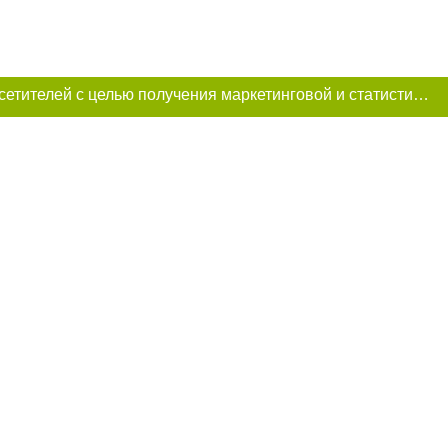
Этот сайт использует «cookies». Также сайт использует интернет-сервис для сбора технических данных касательно посетителей с целью получения маркетинговой и статистической информации. Условия обработки данных посетителей сайта см.
и условии
ий. Для интернет-
итируемые статьи
преследуется по