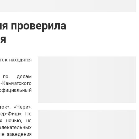
ия проверила
ия
ток находятся
и по делам
-Камчатского
т официальный
ок», «Чери»,
Бер-Фиш». По
х ночью, не
влекательных
ые заведения