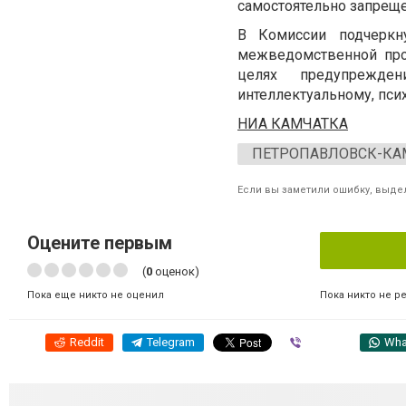
самостоятельно запреще
В Комиссии подчеркн
межведомственной про
целях предупрежде
интеллектуальному, пси
НИА КАМЧАТКА
ПЕТРОПАВЛОВСК-КА
Если вы заметили ошибку, выдел
Оцените первым
(
0
оценок)
Пока никто не р
Пока еще никто не оценил
Reddit
Telegram
Viber
Wha