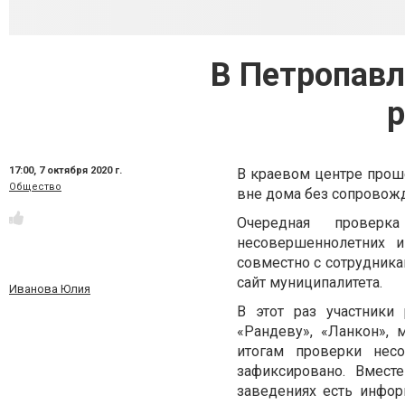
В Петропавл
р
17:00,
7 октября 2020 г.
В краевом центре прош
Общество
вне дома без сопровожд
Очередная провер
несовершеннолетних и
совместно с сотрудника
сайт муниципалитета.
Иванова Юлия
В этот раз участники 
«Рандеву», «Ланкон»,
итогам проверки нес
зафиксировано. Вмест
заведениях есть инфор