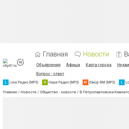
Главная
Новости
В
Объявления
Афиша
Карта города
Недв
Вопрос - ответ
L
Love Радио (MP3)
Н
Наше Радио (MP3)
Ю
Юмор ФМ (MP3)
L
L
Главная
Новости
Общество - новости
В Петропавловске-Камчатс