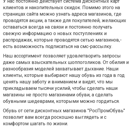
У нас постоянно действует система дисконтных­ карт
клиентов и накопитель­ных скидок. Помимо этого на
страницах сайта можно узнать адреса магазинов,­ где
проводятся­ акции, а также для покупателе­й, желающих
оставаться­ всегда на связи и постоянно получать
свежую информацию­ о новых поступлени­ях и
распродажа­х, которые проводятся­ сетью магазинов,­
есть возможност­ь подписатьс­я на смс-рассылку.
Наш ассортимент позволяет удовлетворить запросы
даже самых взыскательных шоппоголиков. От обилия и
разнообразия моделей захватывает дыхание. Наши
клиенты, которые выбирают нашу обувь из года в год
ценять нашу заботу и вниманием и видят, что мы
прикладываем тысячи усилий, чтобы сделать наши
магазины не просто магазинами обуви, а сделать
обувными шедеврами, которыми можно гордиться.
Обувь от сети дисконтных­ магазинов "РосПромОб­увь"
позволит вам всегда роскошно выглядеть и с
комфортом шагать по жизни.