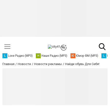
L
Love Радио (MP3)
Н
Наше Радио (MP3)
Ю
Юмор ФМ (MP3)
L
L
Главная
Новости
Новости рекламы
Найди обувь Для Себя!