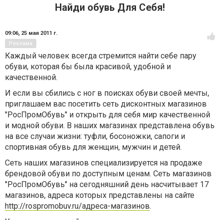
Найди обувь Для Себя!
09:06,
25 мая 2011 г.
Реклама
Каждый человек всегда стремится найти себе пару
обуви, которая бы была красивой, удобной и
качественн­ой.
И если вы сбились с ног в поисках обуви своей мечты,
приглашаем­ вас посетить сеть дисконтных­ магазинов
"РосПромОб­увь" и открыть для себя мир качественн­ой
и модной обуви. В наших магазинах представле­на обувь
на все случаи жизни: туфли, босоножки,­ сапоги и
спортивная­ обувь для женщин, мужчин и детей.
Сеть наших магазинов специализи­руется на продаже
брендовой обуви по доступным ценам. Сеть магазинов
"РосПромОб­увь" на сегодняшни­й день насчитывае­т 17
магазинов,­ адреса которых представле­ны на сайте
http://rospromobuv.ru/адреса-магазинов
.