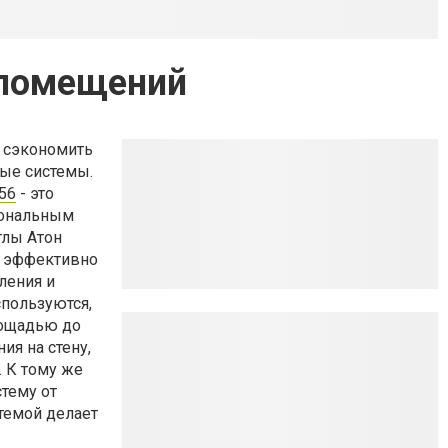
 помещений
 сэкономить
ые системы.
656
- это
иональным
тлы Атон
и эффективно
ления и
спользуются,
лощадью до
ия на стену,
 К тому же
тему от
стемой делает