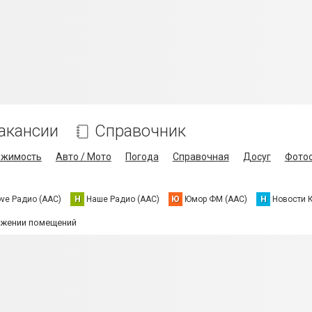
акансии
Справочник
ижимость
Авто / Мото
Погода
Справочная
Досуг
Фото
ove Радио (AAC)
Н
Наше Радио (AAC)
Ю
Юмор ФМ (AAC)
Н
Новости 
бжении помещений