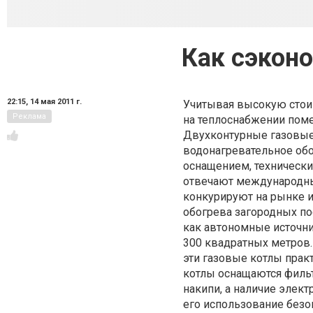
Как сэкон
22:15,
14 мая 2011 г.
Учитывая высокую стои
Реклама
на теплоснабжении пом
Двухконтурные газовые
водонагревательное об
оснащением, технически
отвечают международны
конкурируют на рынке и
обогрева загородных по
как автономные источн
300 квадратных метров.
эти газовые котлы прак
котлы оснащаются филь
накипи, а наличие элек
его использование без