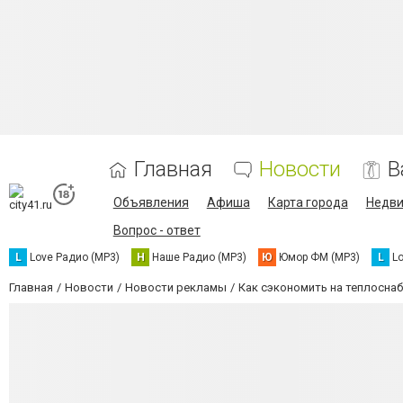
Главная
Новости
В
Объявления
Афиша
Карта города
Недв
Вопрос - ответ
L
Love Радио (MP3)
Н
Наше Радио (MP3)
Ю
Юмор ФМ (MP3)
L
L
Главная
Новости
Новости рекламы
Как сэкономить на теплосна