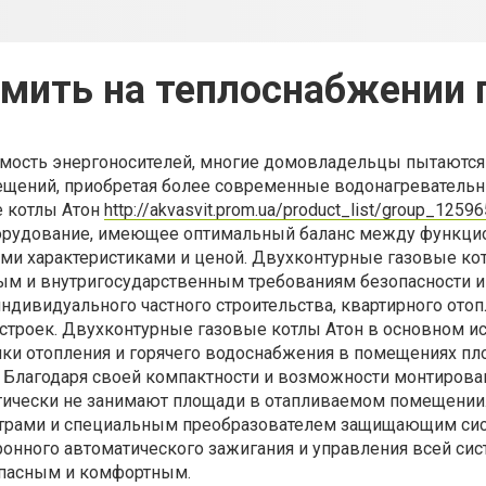
омить на теплоснабжении
мость энергоносителей, многие домовладельцы пытаются
ещений, приобретая более современные водонагревательн
 котлы Атон
http://akvasvit.prom.ua/product_list/group_1259
орудование, имеющее оптимальный баланс между функц
ми характеристиками и ценой. Двухконтурные газовые ко
м и внутригосударственным требованиям безопасности 
ндивидуального частного строительства, квартирного отоп
строек. Двухконтурные газовые котлы Атон в основном и
ики отопления и горячего водоснабжения в помещениях п
 Благодаря своей компактности и возможности монтирован
тически не занимают площади в отапливаемом помещении.
трами и специальным преобразователем защищающим сис
тронного автоматического зажигания и управления всей си
опасным и комфортным.