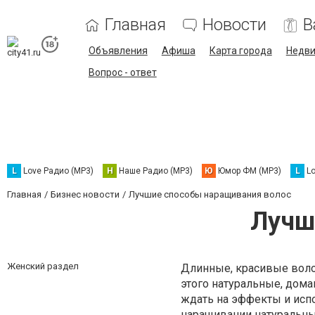
Главная
Новости
В
Объявления
Афиша
Карта города
Недв
Вопрос - ответ
L
Love Радио (MP3)
Н
Наше Радио (MP3)
Ю
Юмор ФМ (MP3)
L
L
Главная
Бизнес новости
Лучшие способы наращивания волос
Лучш
Женский раздел
Длинные, красивые воло
этого натуральные, дом
ждать на эффекты и исп
наращивании натуральны