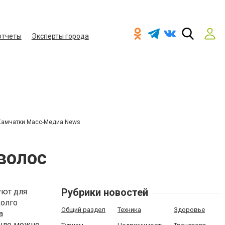
отчеты
Эксперты города
Камчатки Масс-Медиа News
волос
Рубрики новостей
уют для
долго
Общий раздел
Техника
Здоровье
а
уле можно,