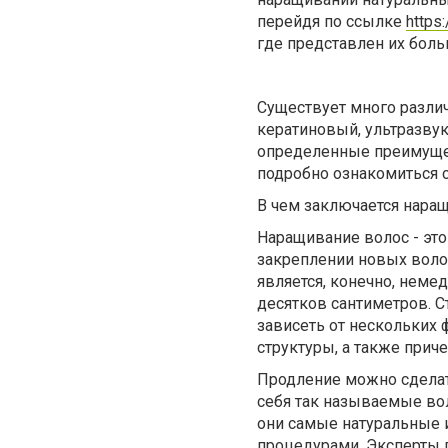
перейдя по ссылке
https
где представлен их боль
Существует много разли
кератиновый, ультразвуко
определенные преимущес
подробно ознакомиться 
В чем заключается нара
Наращивание волос - это
закреплении новых вол
является, конечно, неме
десятков сантиметров. С
зависеть от нескольких ф
структуры, а также прич
Продление можно сделат
себя так называемые вол
они самые натуральные 
процедурами. Эксперты г