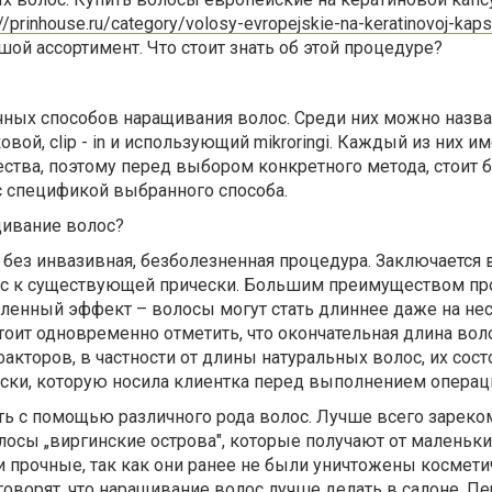
://prinhouse.ru/category/volosy-evropejskie-na-keratinovoj-kaps
шой ассортимент. Что стоит знать об этой процедуре?
чных способов наращивания волос. Среди них можно назва
вой, clip - in и использующий mikroringi. Каждый из них и
тва, поэтому перед выбором конкретного метода, стоит 
с спецификой выбранного способа.
щивание волос?
 без инвазивная, безболезненная процедура. Заключается 
ос к существующей прически. Большим преимуществом п
дленный эффект – волосы могут стать длиннее даже на не
тоит одновременно отметить, что окончательная длина вол
акторов, в частности от длины натуральных волос, их сост
ески, которую носила клиентка перед выполнением операц
ь с помощью различного рода волос. Лучше всего зарек
осы „виргинские острова", которые получают от маленьки
и прочные, так как они ранее не были уничтожены космет
оворят, что наращивание волос лучше делать в салоне. П