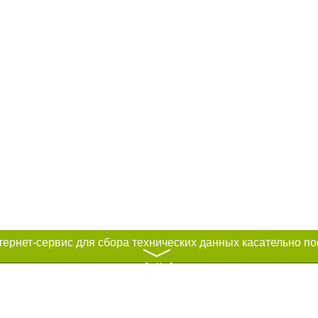
〉
к нам :