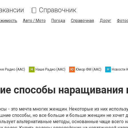
акансии
Справочник
ижимость
Авто / Мото
Погода
Справочная
Досуг
Фото
ove Радио (AAC)
Н
Наше Радио (AAC)
Ю
Юмор ФМ (AAC)
Н
Новости 
ие способы наращивания 
сы - это мечта многих женщин. Некоторые из них использ
ашние способы, но все больше и больше женщин не хочет 
ользует альтернативные методы, основанные чаще всего н
х волос. Купить волосы европейские на кератиновой капс