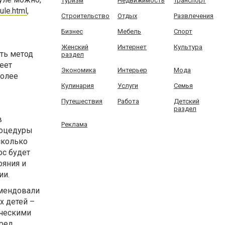
Туризм
Недвижимость
Транспорт
ule.html
,
Строительство
Отдых
Развлечения
Бизнес
Мебель
Спорт
Женский
Интернет
Культура
ть метод
раздел
меет
Экономика
Интерьер
Мода
более
Кулинария
Услуги
Семья
Путешествия
Работа
Детский
раздел
в
Реклама
роцедуры
сколько
ос будет
ояния и
ии.
омендовали
х детей –
ическими
еред