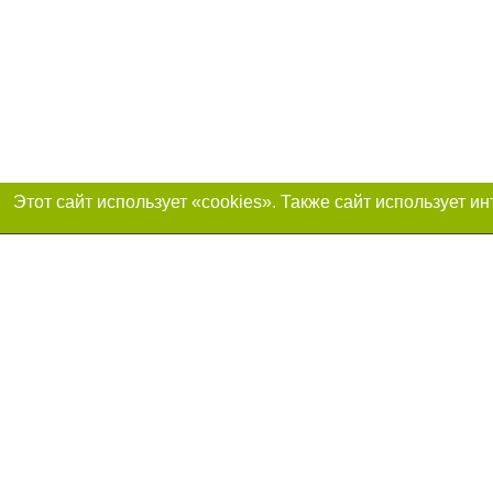
Присоединяйтесь 
Реклама на сайте
Франшиза «Портал-города»
Авторы проекта
support@portal-goroda.ru
Допускается цити
размещения в тек
изданий обязате
не ниже второго 
закону.
Материалы с плаш
"Политические но
рекламы.