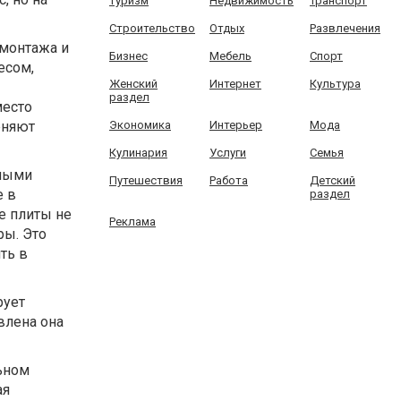
Туризм
Недвижимость
Транспорт
Строительство
Отдых
Развлечения
 монтажа и
Бизнес
Мебель
Спорт
есом,
Женский
Интернет
Культура
раздел
место
еняют
Экономика
Интерьер
Мода
Кулинария
Услуги
Семья
дными
Путешествия
Работа
Детский
е в
раздел
е плиты не
Реклама
ры. Это
ть в
рует
влена она
ьном
ая