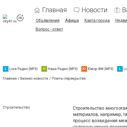
Главная
Новости
В
Объявления
Афиша
Карта города
Недв
Вопрос - ответ
L
Love Радио (MP3)
Н
Наше Радио (MP3)
Ю
Юмор ФМ (MP3)
L
L
Главная
Бизнес новости
Плиты перекрытия
Строительство
Строительство многоэта
материалов, например, т
процесс возведения меж
человеку может показать