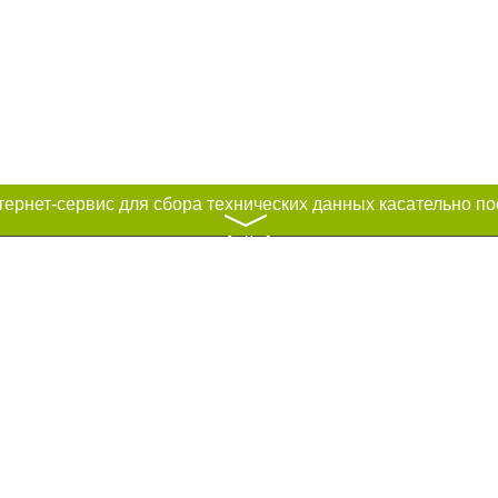
〉
к нам :
рование материалов без получения предварительного согласия city41.ru пр
сте обязательной ссылки на city41.ru - Сайт города Петропавловск-Камчатск
льно размещение прямой, открытой для поисковых систем гиперссылки на ц
абзаца в тексте или в качестве источника. Нарушение исключительных прав 
ками "Новости компаний", "Промо", "Партнерский материал", "Партнерский сп
вости", "Пресс-релиз", "PR", "Официально", "Политическая реклама" публикую