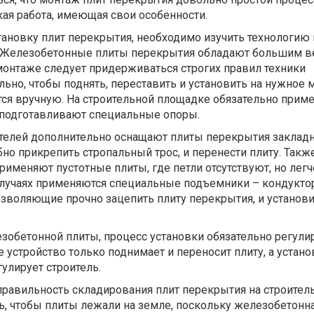
ая работа, имеющая свои особенности.
тановку плит перекрытия, необходимо изучить технологию
. Железобетонные плиты перекрытия обладают большим в
монтаже следует придерживаться строгих правил техники
льно, чтобы поднять, переставить и установить на нужное 
тся вручную. На строительной площадке обязательно прим
подготавливают специальные опоры.
телей дополнительно оснащают плиты перекрытия закла
бно прикрепить стропальный трос, и перенести плиту. Такж
рименяют пустотные плиты, где петли отсутствуют, но легч
 случаях применяются специальные подъемники – кондукто
озволяющие прочно зацепить плиту перекрытия, и установи
зобетонной плиты, процесс установки обязательно регули
 устройство только поднимает и переносит плиту, а устано
гулирует строитель.
правильность складирования плит перекрытия на строител
ть, чтобы плиты лежали на земле, поскольку железобетонн