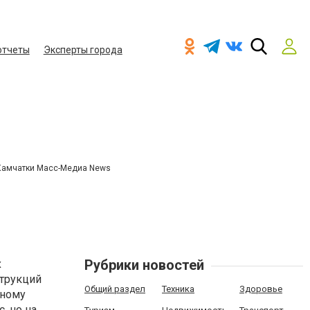
отчеты
Эксперты города
Камчатки Масс-Медиа News
Рубрики новостей
х
струкций
Общий раздел
Техника
Здоровье
тному
, но на