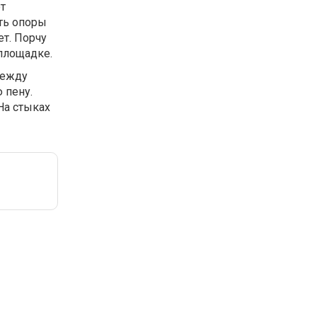
т
ть опоры
ет. Порчу
 площадке.
между
 пену.
На стыках