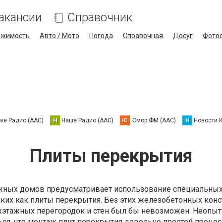
акансии
Справочник
ижимость
Авто / Мото
Погода
Справочная
Досуг
Фото
ove Радио (AAC)
Н
Наше Радио (AAC)
Ю
Юмор ФМ (AAC)
Н
Новости 
Плиты перекрытия
жных домов предусматривает использование специальны
аких как плиты перекрытия. Без этих железобетонных кон
этажных перегородок и стен был бы невозможен. Неопы
ся, что монтаж плит перекрытия довольно простой процесс