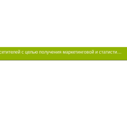
Этот сайт использует «cookies». Также сайт использует интернет-сервис для сбора технических данных касательно посетителей с целью получения маркетинговой и статистической информации. Условия обработки данных посетителей сайта см.
и условии
ий. Для интернет-
итируемые статьи
преследуется по
ецпроект",
тся на правах