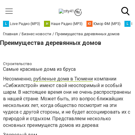
L
Love Радио (MP3)
Н
Наше Радио (MP3)
Ю
Юмор ФМ (MP3)
L
L
Главная
Бизнес новости
Преимущества деревянных домов
Преимущества деревянных домов
Строительство
Самые красивые дома из бруса
Несомненно,
рубленые дома в Тюмени
компании
«Сибжилстрой» имеют свой неоспоримый и особый
шарм. В настоящее время они не очень распространены
в нашей стране. Может быть, это вопрос ближайших
нескольких лет, когда общество посмотрит на эти
чудеса с другой стороны, и не будет ассоциировать их с
природой и отдыхом. Представляем несколько
основных преимуществ домов из дерева:
Здоровый дом