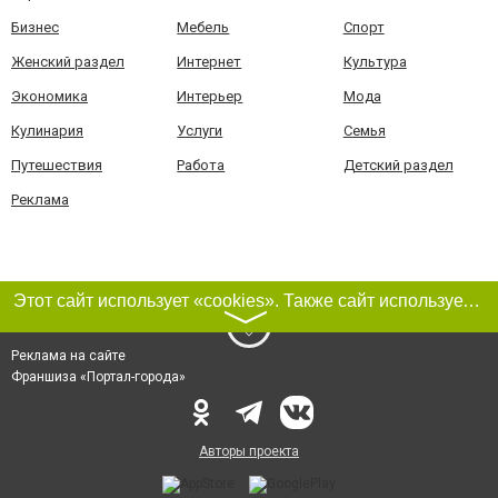
Бизнес
Мебель
Спорт
Женский раздел
Интернет
Культура
Экономика
Интерьер
Мода
Кулинария
Услуги
Семья
Путешествия
Работа
Детский раздел
Реклама
Этот сайт использует «cookies». Также сайт использует интернет-сервис для сбора технических данных касательно посетителей с целью получения маркетинговой и статистической информации. Условия обработки данных посетителей сайта см.
〉
Реклама на сайте
Франшиза «Портал-города»
Авторы проекта