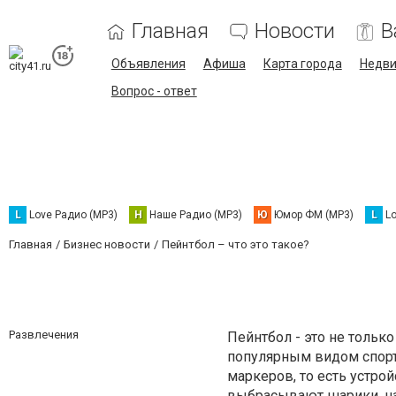
Главная
Новости
В
Объявления
Афиша
Карта города
Недв
Вопрос - ответ
L
Love Радио (MP3)
Н
Наше Радио (MP3)
Ю
Юмор ФМ (MP3)
L
L
Главная
Бизнес новости
Пейнтбол – что это такое?
Развлечения
Пейнтбол - это не тольк
популярным видом спорт
маркеров, то есть устр
выбрасывают шарики, на