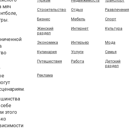
Туризм
Недвижимость
Транспорт
а мяч
Строительство
Отдых
Развлечения
йнтболе,
Бизнес
Мебель
Спорт
гры.
Женский
Интернет
Культура
раздел
раниченной
Экономика
Интерьер
Мода
в
Кулинария
Услуги
Семья
тво
Путешествия
Работа
Детский
раздел
т
ые
Реклама
могут
сценариям.
ьшинства
 себе
ии этого
ько
ависимости