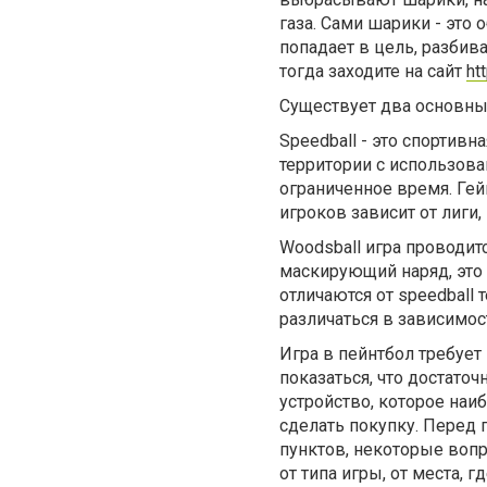
газа. Сами шарики - это
попадает в цель, разбива
тогда заходите на сайт
ht
Существует два основны
Speedball - это спортивн
территории с использова
ограниченное время. Гей
игроков зависит от лиги
Woodsball игра проводит
маскирующий наряд, это 
отличаются от speedball 
различаться в зависимос
Игра в пейнтбол требуе
показаться, что достато
устройство, которое наи
сделать покупку. Перед 
пунктов, некоторые вопр
от типа игры, от места, г