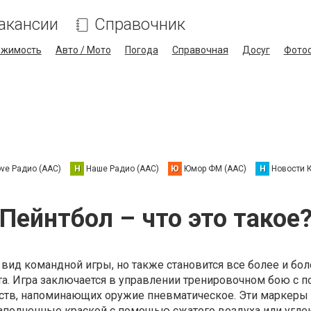
акансии
Справочник
ижимость
Авто / Мото
Погода
Справочная
Досуг
Фото
ove Радио (AAC)
Н
Наше Радио (AAC)
Ю
Юмор ФМ (AAC)
Н
Новости 
Пейнтбол – что это такое
о вид командной игры, но также становится все более и бо
а. Игра заключается в управлении тренировочном бою с
ойств, напоминающих оружие пневматическое. Эти маркеры
полненные краской с помощью сжатого воздуха или угле