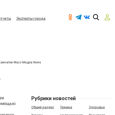
отчеты
Эксперты города
Камчатки Масс-Медиа News
?
Рубрики новостей
лее
 помощью
Общий раздел
Техника
Здоровье
кислого