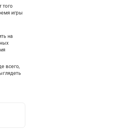
 того
время игры
ть на
нных
мя
е всего,
выглядеть