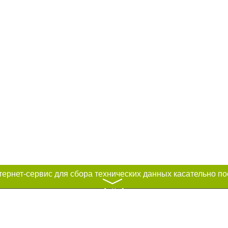
〉
к нам :