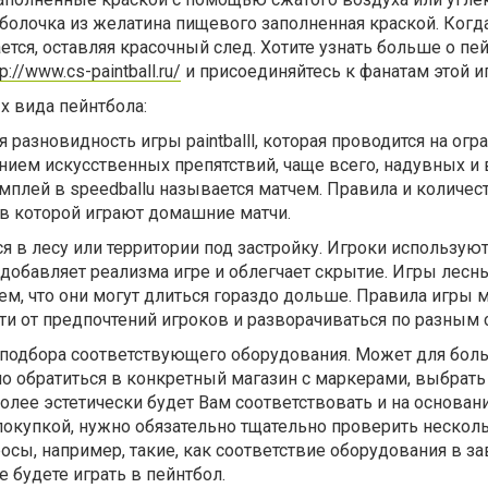
 оболочка из желатина пищевого заполненная краской. Когд
ется, оставляя красочный след. Хотите узнать больше о пе
tp://www.cs-paintball.ru/
и присоединяйтесь к фанатам этой и
х вида пейнтбола:
ая разновидность игры paintballl, которая проводится на ог
нием искусственных препятствий, чаще всего, надувных и 
мплей в speedballu называется матчем. Правила и количес
, в которой играют домашние матчи.
ся в лесу или территории под застройку. Игроки использую
добавляет реализма игре и облегчает скрытие. Игры лесн
тем, что они могут длиться гораздо дольше. Правила игры 
ти от предпочтений игроков и разворачиваться по разным 
т подбора соответствующего оборудования. Может для бол
чно обратиться в конкретный магазин с маркерами, выбрать
более эстетически будет Вам соответствовать и на основан
покупкой, нужно обязательно тщательно проверить нескол
осы, например, такие, как соответствие оборудования в з
де будете играть в пейнтбол.