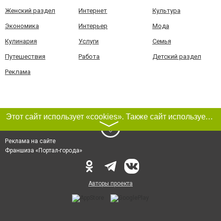
Женский раздел
Интернет
Культура
Экономика
Интерьер
Мода
Кулинария
Услуги
Семья
Путешествия
Работа
Детский раздел
Реклама
Этот сайт использует «cookies». Также сайт использует интернет-сервис для сбора технических данных касательно посетителей с целью получения маркетинговой и статистической информации. Условия обработки данных посетителей сайта см.
〉
Реклама на сайте
Франшиза «Портал-города»
Авторы проекта