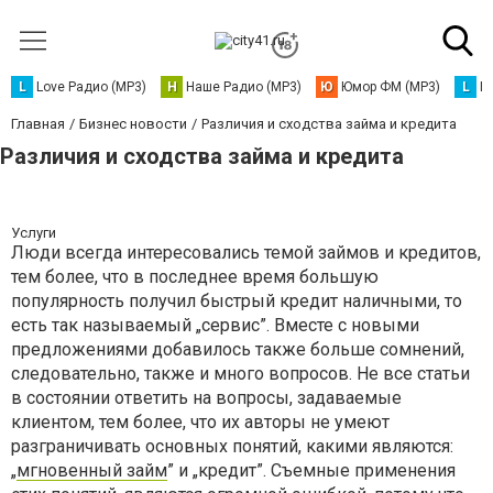
L
Love Радио (MP3)
Н
Наше Радио (MP3)
Ю
Юмор ФМ (MP3)
L
L
Главная
Бизнес новости
Различия и сходства займа и кредита
Различия и сходства займа и кредита
Услуги
Люди всегда интересовались темой займов и кредитов,
тем более, что в последнее время большую
популярность получил быстрый кредит наличными, то
есть так называемый „сервис”. Вместе с новыми
предложениями добавилось также больше сомнений,
следовательно, также и много вопросов. Не все статьи
в состоянии ответить на вопросы, задаваемые
клиентом, тем более, что их авторы не умеют
разграничивать основных понятий, какими являются:
„
мгновенный займ
” и „кредит”. Съемные применения