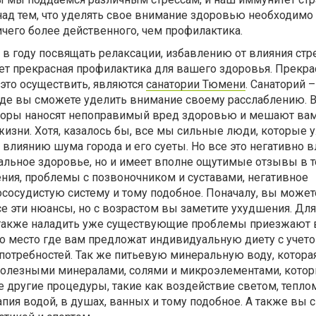
над тем, что уделять свое внимание здоровью необходимо
ничего более действенного, чем профилактика.
ц в году посвящать релаксации, избавлению от влияния ст
дет прекрасная профилактика для вашего здоровья. Прекр
это осуществить, являются
санатории Тюмени
. Санаторий –
где вы сможете уделить внимание своему расслаблению. 
торы наносят непоправимый вред здоровью и мешают ва
изни. Хотя, казалось бы, все мы сильные люди, которые 
влиянию шума города и его суеты. Но все это негативно в
льное здоровье, но и имеет вполне ощутимые отзывы в т
ния, проблемы с позвоночником и суставами, негативное
сосудистую систему и тому подобное. Поначалу, вы может
е эти нюансы, но с возрастом вы заметите ухудшения. Для
а также наладить уже существующие проблемы приезжают 
то место где вам предложат индивидуальную диету с учет
отребностей. Так же питьевую минеральную воду, которая
олезными минералами, солями и микроэлементами, кото
е другие процедуры, такие как воздействие светом, теплом
пия водой, в душах, ванных и тому подобное. А также вы 