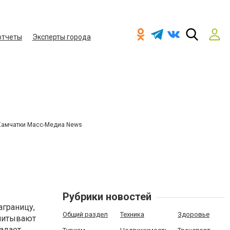
отчеты
Эксперты города
Камчатки Масс-Медиа News
Рубрики новостей
аграницу,
Общий раздел
Техника
Здоровье
учитывают
адает.