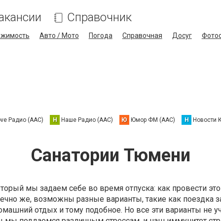
акансии
Справочник
ижимость
Авто / Мото
Погода
Справочная
Досуг
Фото
ove Радио (AAC)
Н
Наше Радио (AAC)
Ю
Юмор ФМ (AAC)
Н
Новости 
Санатории Тюмени
торый мы задаем себе во время отпуска: как провести это
ечно же, возможны разные варианты, такие как поездка з
омашний отдых и тому подобное. Но все эти варианты не 
ты мы поддаемся различным стрессам, и наш иммунитет стр