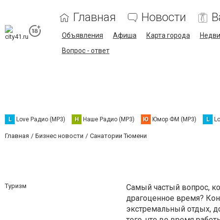
Главная
Новости
В
Объявления
Афиша
Карта города
Недв
Вопрос - ответ
L
Love Радио (MP3)
Н
Наше Радио (MP3)
Ю
Юмор ФМ (MP3)
L
L
Главная
Бизнес новости
Санатории Тюмени
Туризм
Самый частый вопрос, ко
драгоценное время? Кон
экстремальный отдых, д
того, что во время рабо