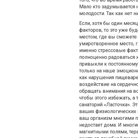
Мало кто задумывается 
молодости. Так как нет 
Если, хотя бы один меся
факторов, то это уже бу
местом, где вы сможете 
умиротворенное место, 
именно стрессовые фак
полноценно радоваться ж
привыкли к постоянному 
только на наше эмоциона
как нарушения пищеваре
воздействие на сердечно
обращать внимания на вс
чтобы этого избежать, 
санаторий «Ласточка». Э
ваших физиологических п
ваш организм многими п
недостает дома. И многи
магнитными полями, тера