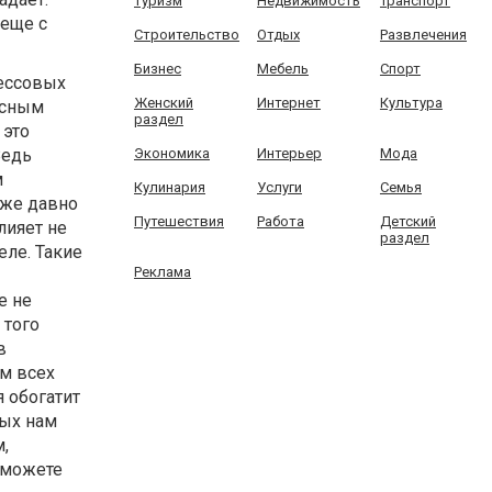
Туризм
Недвижимость
Транспорт
 еще с
Строительство
Отдых
Развлечения
Бизнес
Мебель
Спорт
рессовых
Женский
Интернет
Культура
асным
раздел
 это
Ведь
Экономика
Интерьер
Мода
м
Кулинария
Услуги
Семья
уже давно
Путешествия
Работа
Детский
лияет не
раздел
еле. Такие
Реклама
е не
 того
в
ом всех
 обогатит
рых нам
,
сможете