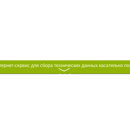
〉
к нам :
рование материалов без получения предварительного согласия city41.ru пр
сте обязательной ссылки на city41.ru - Сайт города Петропавловск-Камчатск
льно размещение прямой, открытой для поисковых систем гиперссылки на ц
абзаца в тексте или в качестве источника. Нарушение исключительных прав 