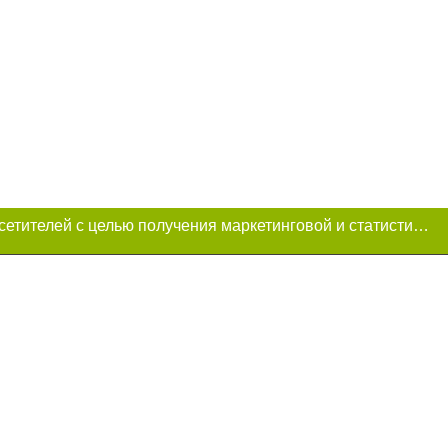
Этот сайт использует «cookies». Также сайт использует интернет-сервис для сбора технических данных касательно посетителей с целью получения маркетинговой и статистической информации. Условия обработки данных посетителей сайта см.
и условии
ий. Для интернет-
итируемые статьи
преследуется по