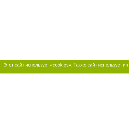
Присоединяйтесь 
Реклама на сайте
Франшиза «Портал-города»
Авторы проекта
support@portal-goroda.ru
Допускается цити
размещения в тек
изданий обязате
не ниже второго 
закону.