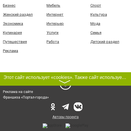
Бизнес
Мебель
Спорт
Женский раздел
Интернет
Культура
Экономика
Интерьер
Мода
Кулинария
Услуги
Семья
Путешествия
Работа
Детский раздел
Реклама
Этот сайт использует «cookies». Также сайт использует интернет-сервис для сбора технических данных касательно посетителей с целью получения маркетинговой и статистической информации. Условия обработки данных посетителей сайта см.
〉
Реклама на сайте
Франшиза «Портал-города»
Авторы проекта