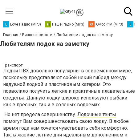
L
Love Радио (MP3)
Н
Наше Радио (MP3)
Ю
Юмор ФМ (MP3)
L
L
Главная
Бизнес новости
Любителям лодок на заметку
Любителям лодок на заметку
Транспорт
Лодки ПВХ довольно популярны в современном мире,
поскольку представляют собой некий гибрид между
надувной лодкой и пластиковым катером. Это
позволило получить легкие и практичные плавательные
средства. Данную лодку широко используют рыбаки
как в пресных, так и в соленых водоемах.
Но нет предела совершенству.
Лодочные тенты
помогут Вам совершенствовать свою лодку. В любое
время года нам хочется чувствовать себя комфортно.
Так, в жаркие летние дни идеальным дополнением к