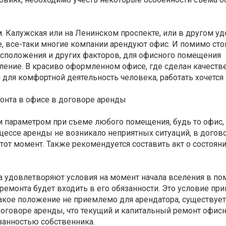
м. Калужская или на Ленинском проспекте, или в другом у
е, все-таки многие компании арендуют офис. И помимо ст
асположения и других факторов, для офисного помещения
ение. В красиво оформленном офисе, где сделан качест
 для комфортной деятельность человека, работать хочется
онта в офисе в договоре аренды
 параметром при съеме любого помещения, будь то офис,
цессе аренды не возникало неприятных ситуаций, в догов
тот момент. Также рекомендуется составить акт о состоян
ра удовлетворяют условия на момент начала вселения в п
ремонта будет входить в его обязанности. Это условие пр
акое положение не приемлемо для арендатора, существует
договоре аренды, что текущий и капитальный ремонт офис
занностью собственника.