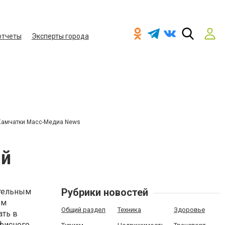
отчеты
Эксперты города
Камчатки Масс-Медиа News
ий
Рубрики новостей
ительным
ом
Общий раздел
Техника
Здоровье
ать в
офисного