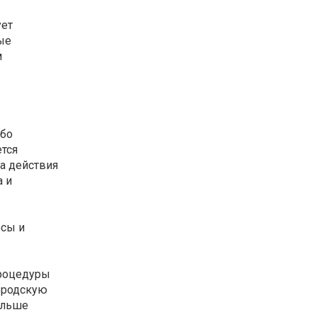
ует
ые
м
ибо
ется
ка действия
а и
осы и
процедуры
городскую
ольше