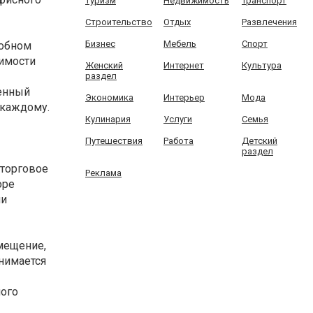
Туризм
Недвижимость
Транспорт
Строительство
Отдых
Развлечения
Бизнес
Мебель
Спорт
добном
оимости
Женский
Интернет
Культура
раздел
венный
Экономика
Интерьер
Мода
 каждому.
Кулинария
Услуги
Семья
Путешествия
Работа
Детский
раздел
 торговое
Реклама
оре
ии
омещение,
инимается
ного