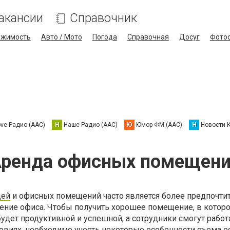
акансии
Справочник
ижимость
Авто / Мото
Погода
Справочная
Досуг
Фото
ove Радио (AAC)
Н
Наше Радио (AAC)
Ю
Юмор ФМ (AAC)
Н
Новости 
ренда офисных помещен
дей
и офисных помещений часто является более предпочт
тение офиса. Чтобы получить хорошее помещение, в котор
удет продуктивной и успешной, а сотрудники смогут работ
овиях, необходимо учесть некоторые особенности съема 