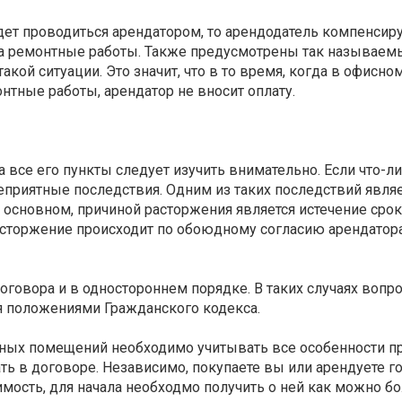
дет проводиться арендатором, то арендодатель компенсир
на ремонтные работы. Также предусмотрены так называем
кой ситуации. Это значит, что в то время, когда в офисно
тные работы, арендатор не вносит оплату.
 все его пункты следует изучить внимательно. Если что-л
приятные последствия. Одним из таких последствий явля
 основном, причиной расторжения является истечение сро
асторжение происходит по обоюдному согласию арендатор
оговора и в одностороннем порядке. В таких случаях вопр
 положениями Гражданского кодекса.
ных помещений необходимо учитывать все особенности 
ть в договоре. Независимо, покупаете вы или арендуете 
мость, для начала необходмо получить о ней как можно б