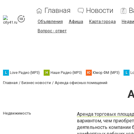
Главная
Новости
В
Объявления
Афиша
Карта города
Недв
Вопрос - ответ
L
Love Радио (MP3)
Н
Наше Радио (MP3)
Ю
Юмор ФМ (MP3)
L
L
Главная
Бизнес новости
Аренда офисных помещений
А
Недвижимость
Аренда торговых площа
вариантом, чем приобре
деятельность компании б
комфортных рабочих усл