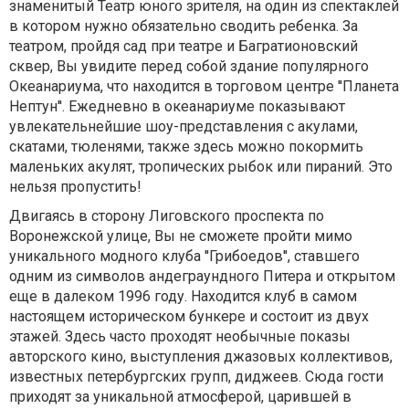
знаменитый Театр юного зрителя, на один из спектаклей
в котором нужно обязательно сводить ребенка. За
театром, пройдя сад при театре и Багратионовский
сквер, Вы увидите перед собой здание популярного
Океанариума, что находится в торговом центре ''Планета
Нептун''. Ежедневно в океанариуме показывают
увлекательнейшие шоу-представления с акулами,
скатами, тюленями, также здесь можно покормить
маленьких акулят, тропических рыбок или пираний. Это
нельзя пропустить!
Двигаясь в сторону Лиговского проспекта по
Воронежской улице, Вы не сможете пройти мимо
уникального модного клуба ''Грибоедов'', ставшего
одним из символов андеграундного Питера и открытом
еще в далеком 1996 году. Находится клуб в самом
настоящем историческом бункере и состоит из двух
этажей. Здесь часто проходят необычные показы
авторского кино, выступления джазовых коллективов,
известных петербургских групп, диджеев. Сюда гости
приходят за уникальной атмосферой, царившей в