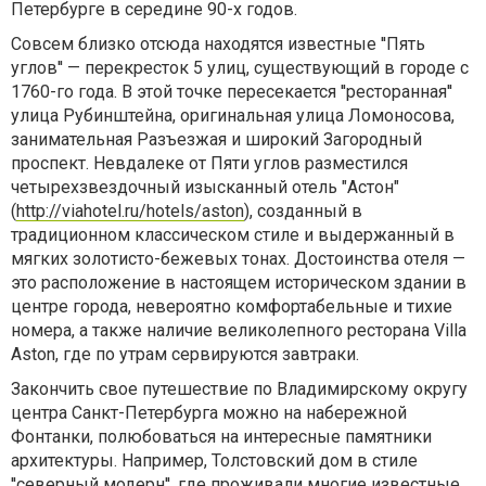
Петербурге в середине 90-х годов.
Совсем близко отсюда находятся известные ''Пять
углов'' — перекресток 5 улиц, существующий в городе с
1760-го года. В этой точке пересекается ''ресторанная''
улица Рубинштейна, оригинальная улица Ломоносова,
занимательная Разъезжая и широкий Загородный
проспект. Невдалеке от Пяти углов разместился
четырехзвездочный изысканный отель "Астон"
(
http://viahotel.ru/hotels/aston
), созданный в
традиционном классическом стиле и выдержанный в
мягких золотисто-бежевых тонах. Достоинства отеля —
это расположение в настоящем историческом здании в
центре города, невероятно комфортабельные и тихие
номера, а также наличие великолепного ресторана Villa
Aston, где по утрам сервируются завтраки.
Закончить свое путешествие по Владимирскому округу
центра Санкт-Петербурга можно на набережной
Фонтанки, полюбоваться на интересные памятники
архитектуры. Например, Толстовский дом в стиле
''северный модерн'', где проживали многие известные